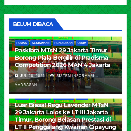
BELUM DIBACA
HUMAS
KESISWAAN
PENDIDIKAN
UMUM
Paskibra MTsN 29 Jakarta Timur
Borong Piala Bergilir di Pradisma
Competition 2026 MAN 4 Jakarta
JUL 28, 2026
SISTEM INFORMASI
MADRASAH
HUMAS
KESISWAAN
PENDIDIKAN
UMUM
Luar Biasa! Regu Lavender MTsN
29 Jakarta Lolos ke LT III Jakarta
Timur, Borong Belasan Prestasi di
LT II Penggalang Kwarran Cipayung