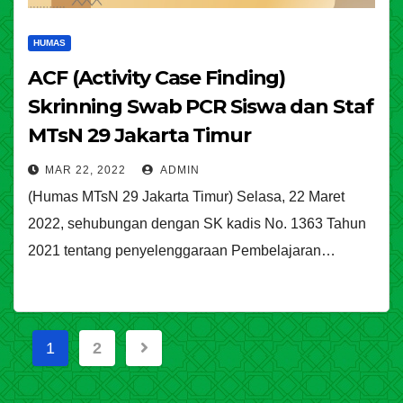
HUMAS
ACF (Activity Case Finding)
Skrinning Swab PCR Siswa dan Staf
MTsN 29 Jakarta Timur
MAR 22, 2022
ADMIN
(Humas MTsN 29 Jakarta Timur) Selasa, 22 Maret
2022, sehubungan dengan SK kadis No. 1363 Tahun
2021 tentang penyelenggaraan Pembelajaran…
Posts
1
2
pagination