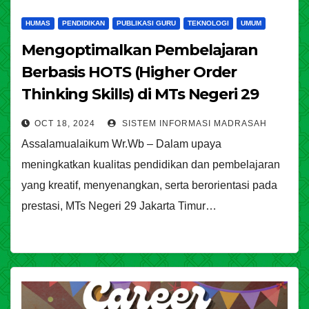
HUMAS
PENDIDIKAN
PUBLIKASI GURU
TEKNOLOGI
UMUM
Mengoptimalkan Pembelajaran
Berbasis HOTS (Higher Order
Thinking Skills) di MTs Negeri 29
Jakarta Timur
OCT 18, 2024
SISTEM INFORMASI MADRASAH
Assalamualaikum Wr.Wb – Dalam upaya
meningkatkan kualitas pendidikan dan pembelajaran
yang kreatif, menyenangkan, serta berorientasi pada
prestasi, MTs Negeri 29 Jakarta Timur…