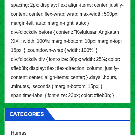
spacing: 2px; display: flex; align-items: center; justify-
content: center; flex-wrap: wrap; max-width: 500px;
margin-left: auto; margin-right: auto; }
div#clockdiv:before { content: "Kelulusan Angkatan
XIX"; width: 100%; margin-bottom: 10px; margin-top:
15px; } .countdown-wrap { width: 100%; }
div#clockdiv div { font-size: 80px; width: 25%; color:
#ffeb3b; display: flex; flex-direction: column; justify-
content: center; align-items: center; } .days, .hours,
.minutes, .seconds { margin-bottom: 15px; }
span.time-label { font-size: 23px; color: #ffeb3b; }
CATEGORIES
Humas