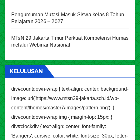
Pengumuman Mutasi Masuk Siswa kelas 8 Tahun
Pelajaran 2026 – 2027
MTsN 29 Jakarta Timur Perkuat Kompetensi Humas
melalui Webinar Nasional
KELULUSAN
div#countdown-wrap { text-align: center; background-
image: url('https://www.mtsn29-jakarta.sch.id/wp-
content/themes/master7/images/pattern.png'); }
div#countdown-wrap img { margin-top: 15px; }
div#clockdiv { text-align: center; font-family:
'Bangers', cursive; color: white; font-size: 30px; letter-