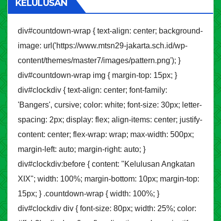
KELULUSAN
div#countdown-wrap { text-align: center; background-
image: url('https://www.mtsn29-jakarta.sch.id/wp-
content/themes/master7/images/pattern.png'); }
div#countdown-wrap img { margin-top: 15px; }
div#clockdiv { text-align: center; font-family:
'Bangers', cursive; color: white; font-size: 30px; letter-
spacing: 2px; display: flex; align-items: center; justify-
content: center; flex-wrap: wrap; max-width: 500px;
margin-left: auto; margin-right: auto; }
div#clockdiv:before { content: "Kelulusan Angkatan
XIX"; width: 100%; margin-bottom: 10px; margin-top:
15px; } .countdown-wrap { width: 100%; }
div#clockdiv div { font-size: 80px; width: 25%; color: