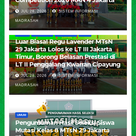
Competition 2026 MAN 4 Jakarta
JUL 28, 2026
SISTEM INFORMASI
MADRASAH
HUMAS
KESISWAAN
PENDIDIKAN
UMUM
Luar Biasa! Regu Lavender MTsN
29 Jakarta Lolos ke LT III Jakarta
Timur, Borong Belasan Prestasi di
LT II Penggalang Kwarran Cipayung
JUL 28, 2026
SISTEM INFORMASI
MADRASAH
UMUM
Pengumuman Hasil Seleksi Siswa
Mutasi Kelas 8 MTsN 29 Jakarta