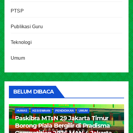
PTSP
Publikasi Guru
Teknologi
Umum
BELUM DIBACA
HUMAS
KESISWAAN
PENDIDIKAN
UMUM
Paskibra MTsN 29 Jakarta Timur
Borong Piala Bergilir di Pradisma