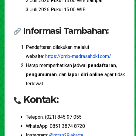
2 Juli 2026 Pukul 13.00 WIB sampai
3 Juli 2026 Pukul 15.00 WIB
Informasi Tambahan:
Pendaftaran dilakukan melalui
website:
https://pmb-madrasahdki.com/
Harap memperhatikan jadwal
pendaftaran
,
pengumuman
, dan
lapor diri online
agar tidak
terlewat.
Kontak:
Telepon: (021) 845 97 055
WhatsApp: 0851 3874 8720
Instagram:
@mtsn29jakarta