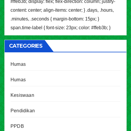
#ffeb3b; display: flex; flex-direction: column; justify-
content: center; align-items: center; } .days, .hours,
.minutes, .seconds { margin-bottom: 15px; }
span.time-label { font-size: 23px; color: #ffeb3b; }
CATEGORIES
Humas
Humas
Kesiswaan
Pendidikan
PPDB