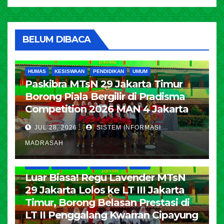
BELUM DIBACA
HUMAS
KESISWAAN
PENDIDIKAN
UMUM
Paskibra MTsN 29 Jakarta Timur
Borong Piala Bergilir di Pradisma
Competition 2026 MAN 4 Jakarta
JUL 28, 2026
SISTEM INFORMASI
MADRASAH
HUMAS
KESISWAAN
PENDIDIKAN
UMUM
Luar Biasa! Regu Lavender MTsN
29 Jakarta Lolos ke LT III Jakarta
Timur, Borong Belasan Prestasi di
LT II Penggalang Kwarran Cipayung