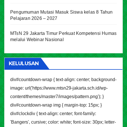
Pengumuman Mutasi Masuk Siswa kelas 8 Tahun
Pelajaran 2026 – 2027
MTsN 29 Jakarta Timur Perkuat Kompetensi Humas
melalui Webinar Nasional
KELULUSAN
div#countdown-wrap { text-align: center; background-
image: url('https://www.mtsn29-jakarta.sch.id/wp-
content/themes/master7/images/pattern.png'); }
div#countdown-wrap img { margin-top: 15px; }
div#clockdiv { text-align: center; font-family:
'Bangers', cursive; color: white; font-size: 30px; letter-