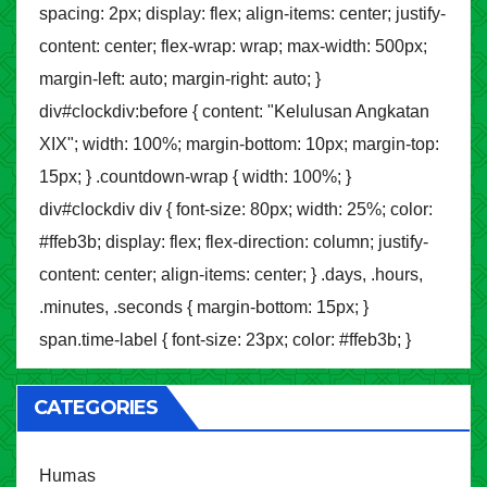
spacing: 2px; display: flex; align-items: center; justify-
content: center; flex-wrap: wrap; max-width: 500px;
margin-left: auto; margin-right: auto; }
div#clockdiv:before { content: "Kelulusan Angkatan
XIX"; width: 100%; margin-bottom: 10px; margin-top:
15px; } .countdown-wrap { width: 100%; }
div#clockdiv div { font-size: 80px; width: 25%; color:
#ffeb3b; display: flex; flex-direction: column; justify-
content: center; align-items: center; } .days, .hours,
.minutes, .seconds { margin-bottom: 15px; }
span.time-label { font-size: 23px; color: #ffeb3b; }
CATEGORIES
Humas