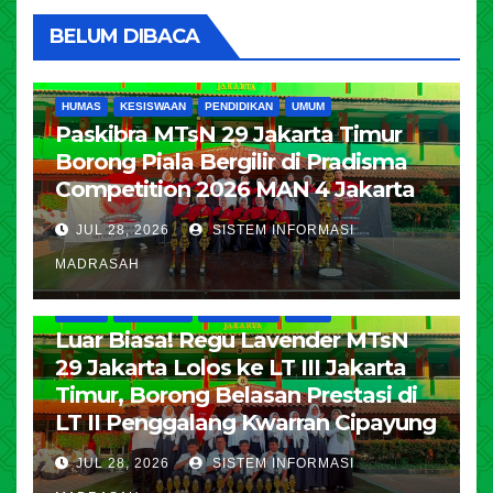
BELUM DIBACA
HUMAS
KESISWAAN
PENDIDIKAN
UMUM
Paskibra MTsN 29 Jakarta Timur
Borong Piala Bergilir di Pradisma
Competition 2026 MAN 4 Jakarta
JUL 28, 2026
SISTEM INFORMASI
MADRASAH
HUMAS
KESISWAAN
PENDIDIKAN
UMUM
Luar Biasa! Regu Lavender MTsN
29 Jakarta Lolos ke LT III Jakarta
Timur, Borong Belasan Prestasi di
LT II Penggalang Kwarran Cipayung
JUL 28, 2026
SISTEM INFORMASI