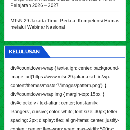
Pelajaran 2026 – 2027
MTsN 29 Jakarta Timur Perkuat Kompetensi Humas
melalui Webinar Nasional
KELULUSAN
div#countdown-wrap { text-align: center; background-
image: url('https://www.mtsn29-jakarta.sch.id/wp-
content/themes/master7/images/pattern.png'); }
div#countdown-wrap img { margin-top: 15px; }
div#clockdiv { text-align: center; font-family:
'Bangers', cursive; color: white; font-size: 30px; letter-
spacing: 2px; display: flex; align-items: center; justify-
content: center; flex-wrap: wrap; max-width: 500px;