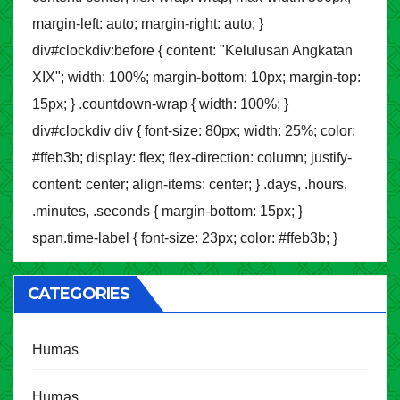
margin-left: auto; margin-right: auto; }
div#clockdiv:before { content: "Kelulusan Angkatan
XIX"; width: 100%; margin-bottom: 10px; margin-top:
15px; } .countdown-wrap { width: 100%; }
div#clockdiv div { font-size: 80px; width: 25%; color:
#ffeb3b; display: flex; flex-direction: column; justify-
content: center; align-items: center; } .days, .hours,
.minutes, .seconds { margin-bottom: 15px; }
span.time-label { font-size: 23px; color: #ffeb3b; }
CATEGORIES
Humas
Humas