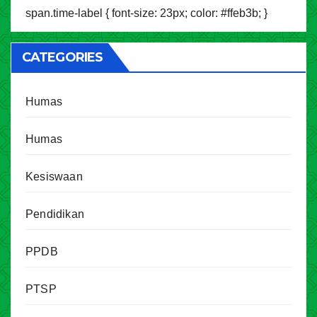
span.time-label { font-size: 23px; color: #ffeb3b; }
CATEGORIES
Humas
Humas
Kesiswaan
Pendidikan
PPDB
PTSP