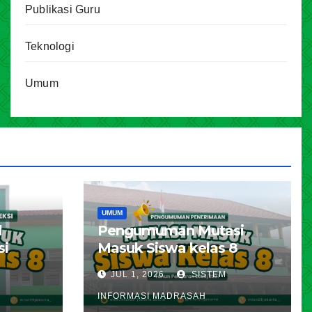
Publikasi Guru
Teknologi
Umum
UMUM
l
Pengumuman Mutasi
si
Masuk Siswa kelas 8
karta
Tahun Pelajaran 2026 –
JUL 1, 2026
SISTEM
ran
2027
INFORMASI MADRASAH