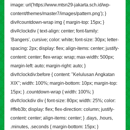
image: url('https://www.mtsn29-jakarta.sch.id/wp-
content/themes/master7/images/pattern.png'); }
div#countdown-wrap img { margin-top: 15px; }
div#clockdiv { text-align: center; font-family:
'Bangers', cursive; color: white; font-size: 30px; letter-
spacing: 2px; display: flex; align-items: center; justify-
content: center; flex-wrap: wrap; max-width: 500px;
margin-left: auto; margin-right: auto; }
div#clockdiv:before { content: "Kelulusan Angkatan
XIX"; width: 100%; margin-bottom: 10px; margin-top:
15px; } .countdown-wrap { width: 100%; }
div#clockdiv div { font-size: 80px; width: 25%; color:
#ffeb3b; display: flex; flex-direction: column; justify-
content: center; align-items: center; } .days, .hours,
.minutes, .seconds { margin-bottom: 15px; }