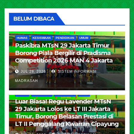
BELUM DIBACA
HUMAS
KESISWAAN
PENDIDIKAN
UMUM
Paskibra MTsN 29 Jakarta Timur
Borong Piala Bergilir di Pradisma
Competition 2026 MAN 4 Jakarta
JUL 28, 2026
SISTEM INFORMASI
MADRASAH
HUMAS
KESISWAAN
PENDIDIKAN
UMUM
Luar Biasa! Regu Lavender MTsN
29 Jakarta Lolos ke LT III Jakarta
Timur, Borong Belasan Prestasi di
LT II Penggalang Kwarran Cipayung