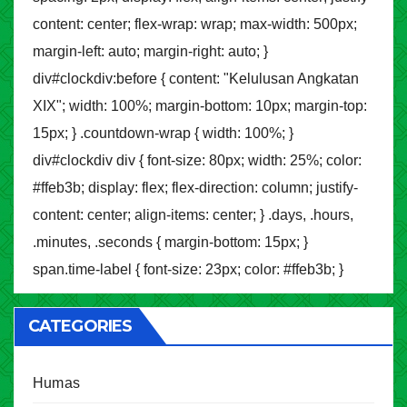
content: center; flex-wrap: wrap; max-width: 500px;
margin-left: auto; margin-right: auto; }
div#clockdiv:before { content: "Kelulusan Angkatan
XIX"; width: 100%; margin-bottom: 10px; margin-top:
15px; } .countdown-wrap { width: 100%; }
div#clockdiv div { font-size: 80px; width: 25%; color:
#ffeb3b; display: flex; flex-direction: column; justify-
content: center; align-items: center; } .days, .hours,
.minutes, .seconds { margin-bottom: 15px; }
span.time-label { font-size: 23px; color: #ffeb3b; }
CATEGORIES
Humas