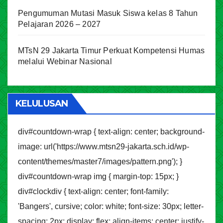
Pengumuman Mutasi Masuk Siswa kelas 8 Tahun
Pelajaran 2026 – 2027
MTsN 29 Jakarta Timur Perkuat Kompetensi Humas
melalui Webinar Nasional
KELULUSAN
div#countdown-wrap { text-align: center; background-
image: url('https://www.mtsn29-jakarta.sch.id/wp-
content/themes/master7/images/pattern.png'); }
div#countdown-wrap img { margin-top: 15px; }
div#clockdiv { text-align: center; font-family:
'Bangers', cursive; color: white; font-size: 30px; letter-
spacing: 2px; display: flex; align-items: center; justify-