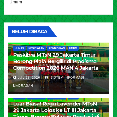
Umum
BELUM DIBACA
HUMAS
KESISWAAN
PENDIDIKAN
UMUM
Paskibra MTsN 29 Jakarta Timur
Borong Piala Bergilir di Pradisma
Competition 2026 MAN 4 Jakarta
JUL 28, 2026
SISTEM INFORMASI
MADRASAH
HUMAS
KESISWAAN
PENDIDIKAN
UMUM
Luar Biasa! Regu Lavender MTsN
29 Jakarta Lolos ke LT III Jakarta
Timur, Borong Belasan Prestasi di