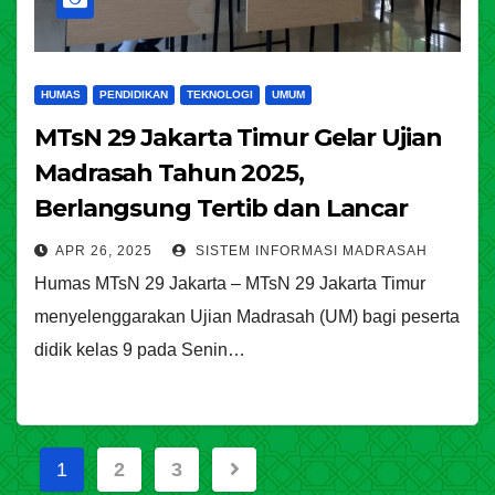
HUMAS
PENDIDIKAN
TEKNOLOGI
UMUM
MTsN 29 Jakarta Timur Gelar Ujian
Madrasah Tahun 2025,
Berlangsung Tertib dan Lancar
APR 26, 2025
SISTEM INFORMASI MADRASAH
Humas MTsN 29 Jakarta – MTsN 29 Jakarta Timur
menyelenggarakan Ujian Madrasah (UM) bagi peserta
didik kelas 9 pada Senin…
Posts
1
2
3