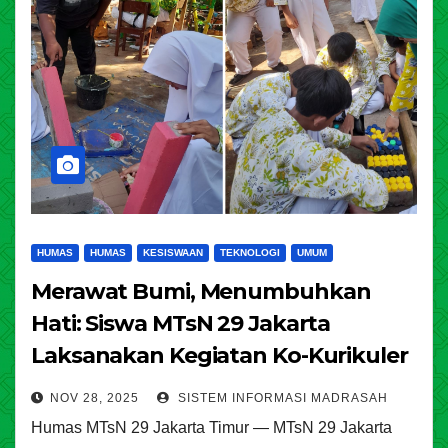
HUMAS
HUMAS
KESISWAAN
TEKNOLOGI
UMUM
Merawat Bumi, Menumbuhkan
Hati: Siswa MTsN 29 Jakarta
Laksanakan Kegiatan Ko-Kurikuler
Ekoteologi
NOV 28, 2025
SISTEM INFORMASI MADRASAH
Humas MTsN 29 Jakarta Timur — MTsN 29 Jakarta