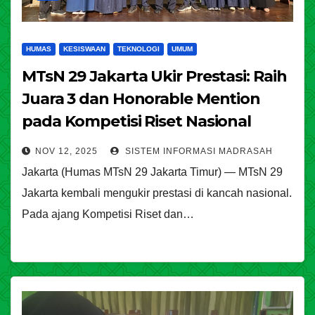
HUMAS
KESISWAAN
TEKNOLOGI
UMUM
MTsN 29 Jakarta Ukir Prestasi: Raih
Juara 3 dan Honorable Mention
pada Kompetisi Riset Nasional
KREASI 2025
NOV 12, 2025
SISTEM INFORMASI MADRASAH
Jakarta (Humas MTsN 29 Jakarta Timur) — MTsN 29
Jakarta kembali mengukir prestasi di kancah nasional.
Pada ajang Kompetisi Riset dan…