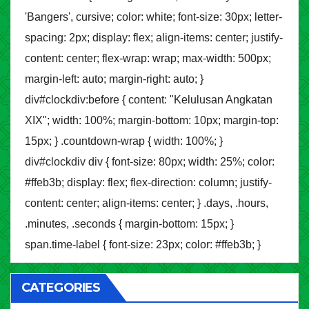
'Bangers', cursive; color: white; font-size: 30px; letter-
spacing: 2px; display: flex; align-items: center; justify-
content: center; flex-wrap: wrap; max-width: 500px;
margin-left: auto; margin-right: auto; }
div#clockdiv:before { content: "Kelulusan Angkatan
XIX"; width: 100%; margin-bottom: 10px; margin-top:
15px; } .countdown-wrap { width: 100%; }
div#clockdiv div { font-size: 80px; width: 25%; color:
#ffeb3b; display: flex; flex-direction: column; justify-
content: center; align-items: center; } .days, .hours,
.minutes, .seconds { margin-bottom: 15px; }
span.time-label { font-size: 23px; color: #ffeb3b; }
CATEGORIES