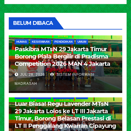
BELUM DIBACA
HUMAS
KESISWAAN
PENDIDIKAN
UMUM
Paskibra MTsN 29 Jakarta Timur
Borong Piala Bergilir di Pradisma
Competition 2026 MAN 4 Jakarta
JUL 28, 2026
SISTEM INFORMASI
MADRASAH
HUMAS
KESISWAAN
PENDIDIKAN
UMUM
Luar Biasa! Regu Lavender MTsN
29 Jakarta Lolos ke LT III Jakarta
Timur, Borong Belasan Prestasi di
LT II Penggalang Kwarran Cipayung