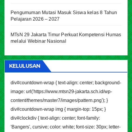
Pengumuman Mutasi Masuk Siswa kelas 8 Tahun
Pelajaran 2026 – 2027
MTsN 29 Jakarta Timur Perkuat Kompetensi Humas
melalui Webinar Nasional
KELULUSAN
div#countdown-wrap { text-align: center; background-
image: url('https://www.mtsn29-jakarta.sch.id/wp-
content/themes/master7/images/pattern.png'); }
div#countdown-wrap img { margin-top: 15px; }
div#clockdiv { text-align: center; font-family:
'Bangers', cursive; color: white; font-size: 30px; letter-