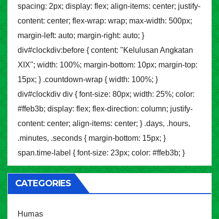
spacing: 2px; display: flex; align-items: center; justify-
content: center; flex-wrap: wrap; max-width: 500px;
margin-left: auto; margin-right: auto; }
div#clockdiv:before { content: "Kelulusan Angkatan
XIX"; width: 100%; margin-bottom: 10px; margin-top:
15px; } .countdown-wrap { width: 100%; }
div#clockdiv div { font-size: 80px; width: 25%; color:
#ffeb3b; display: flex; flex-direction: column; justify-
content: center; align-items: center; } .days, .hours,
.minutes, .seconds { margin-bottom: 15px; }
span.time-label { font-size: 23px; color: #ffeb3b; }
CATEGORIES
Humas