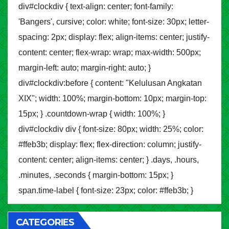
div#clockdiv { text-align: center; font-family:
'Bangers', cursive; color: white; font-size: 30px; letter-
spacing: 2px; display: flex; align-items: center; justify-
content: center; flex-wrap: wrap; max-width: 500px;
margin-left: auto; margin-right: auto; }
div#clockdiv:before { content: "Kelulusan Angkatan
XIX"; width: 100%; margin-bottom: 10px; margin-top:
15px; } .countdown-wrap { width: 100%; }
div#clockdiv div { font-size: 80px; width: 25%; color:
#ffeb3b; display: flex; flex-direction: column; justify-
content: center; align-items: center; } .days, .hours,
.minutes, .seconds { margin-bottom: 15px; }
span.time-label { font-size: 23px; color: #ffeb3b; }
CATEGORIES