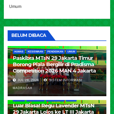
Umum
BELUM DIBACA
HUMAS
KESISWAAN
PENDIDIKAN
UMUM
Paskibra MTsN 29 Jakarta Timur
Borong Piala Bergilir di Pradisma
Competition 2026 MAN 4 Jakarta
JUL 28, 2026
SISTEM INFORMASI
MADRASAH
HUMAS
KESISWAAN
PENDIDIKAN
UMUM
Luar Biasa! Regu Lavender MTsN
29 Jakarta Lolos ke LT III Jakarta