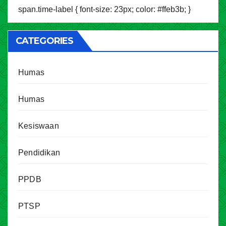
span.time-label { font-size: 23px; color: #ffeb3b; }
CATEGORIES
Humas
Humas
Kesiswaan
Pendidikan
PPDB
PTSP