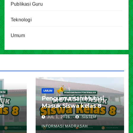
Publikasi Guru
Teknologi
Umum
UMUM
l
Pengumuman Mutasi
si
Masuk Siswa kelas 8
karta
Tahun Pelajaran 2026 –
JUL 1, 2026
SISTEM
ran
2027
INFORMASI MADRASAH