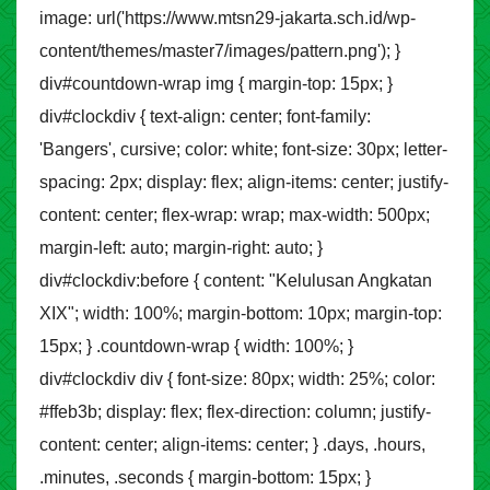
image: url('https://www.mtsn29-jakarta.sch.id/wp-
content/themes/master7/images/pattern.png'); }
div#countdown-wrap img { margin-top: 15px; }
div#clockdiv { text-align: center; font-family:
'Bangers', cursive; color: white; font-size: 30px; letter-
spacing: 2px; display: flex; align-items: center; justify-
content: center; flex-wrap: wrap; max-width: 500px;
margin-left: auto; margin-right: auto; }
div#clockdiv:before { content: "Kelulusan Angkatan
XIX"; width: 100%; margin-bottom: 10px; margin-top:
15px; } .countdown-wrap { width: 100%; }
div#clockdiv div { font-size: 80px; width: 25%; color:
#ffeb3b; display: flex; flex-direction: column; justify-
content: center; align-items: center; } .days, .hours,
.minutes, .seconds { margin-bottom: 15px; }