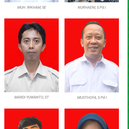
MUH. IRKHAM, SE
NURHAENI, S.Pd.I
MARDI YUWANTO, ST
MUSTHOFA, S.Pd.I