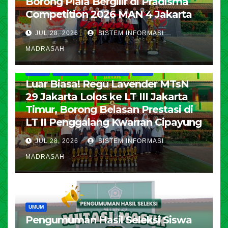
Borong Piala Bergilir di Pradisma
Competition 2026 MAN 4 Jakarta
JUL 28, 2026
SISTEM INFORMASI
MADRASAH
HUMAS
KESISWAAN
PENDIDIKAN
UMUM
Luar Biasa! Regu Lavender MTsN
29 Jakarta Lolos ke LT III Jakarta
Timur, Borong Belasan Prestasi di
LT II Penggalang Kwarran Cipayung
JUL 28, 2026
SISTEM INFORMASI
MADRASAH
UMUM
Pengumuman Hasil Seleksi Siswa