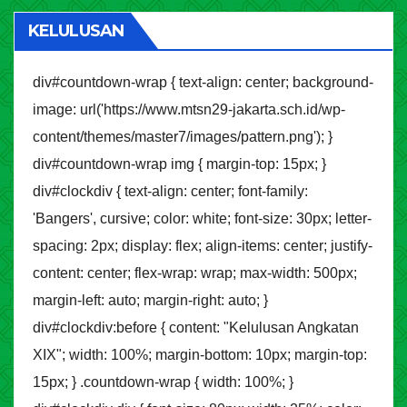
KELULUSAN
div#countdown-wrap { text-align: center; background-
image: url('https://www.mtsn29-jakarta.sch.id/wp-
content/themes/master7/images/pattern.png'); }
div#countdown-wrap img { margin-top: 15px; }
div#clockdiv { text-align: center; font-family:
'Bangers', cursive; color: white; font-size: 30px; letter-
spacing: 2px; display: flex; align-items: center; justify-
content: center; flex-wrap: wrap; max-width: 500px;
margin-left: auto; margin-right: auto; }
div#clockdiv:before { content: "Kelulusan Angkatan
XIX"; width: 100%; margin-bottom: 10px; margin-top:
15px; } .countdown-wrap { width: 100%; }