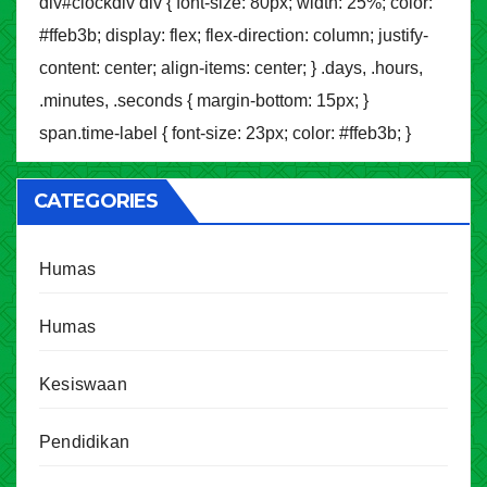
div#clockdiv div { font-size: 80px; width: 25%; color:
#ffeb3b; display: flex; flex-direction: column; justify-
content: center; align-items: center; } .days, .hours,
.minutes, .seconds { margin-bottom: 15px; }
span.time-label { font-size: 23px; color: #ffeb3b; }
CATEGORIES
Humas
Humas
Kesiswaan
Pendidikan