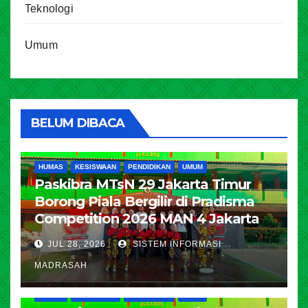
Teknologi
Umum
BELUM DIBACA
HUMAS
KESISWAAN
PENDIDIKAN
UMUM
Paskibra MTsN 29 Jakarta Timur
Borong Piala Bergilir di Pradisma
Competition 2026 MAN 4 Jakarta
JUL 28, 2026
SISTEM INFORMASI
MADRASAH
HUMAS
KESISWAAN
PENDIDIKAN
UMUM