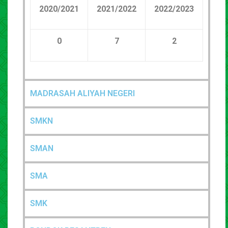
20
20
/20
21
20
21
/20
22
20
22
/20
23
0
7
2
MADRASAH ALIYAH NEGERI
SMKN
SMAN
SMA
SMK