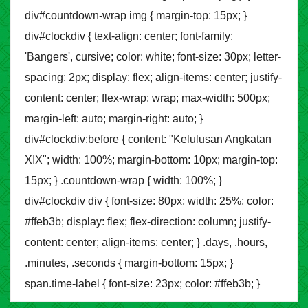
div#countdown-wrap img { margin-top: 15px; }
div#clockdiv { text-align: center; font-family:
'Bangers', cursive; color: white; font-size: 30px; letter-
spacing: 2px; display: flex; align-items: center; justify-
content: center; flex-wrap: wrap; max-width: 500px;
margin-left: auto; margin-right: auto; }
div#clockdiv:before { content: "Kelulusan Angkatan
XIX"; width: 100%; margin-bottom: 10px; margin-top:
15px; } .countdown-wrap { width: 100%; }
div#clockdiv div { font-size: 80px; width: 25%; color:
#ffeb3b; display: flex; flex-direction: column; justify-
content: center; align-items: center; } .days, .hours,
.minutes, .seconds { margin-bottom: 15px; }
span.time-label { font-size: 23px; color: #ffeb3b; }