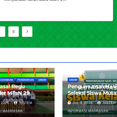
…
8
ion
ESISWAAN
PENDIDIKAN
UMUM
UMUM
iasa! Regu
Pengumuman Hasi
er MTsN 29
Seleksi Siswa Muta
 Lolos ke LT III
Kelas 8 MTsN 29 Ja
 2026
SISTEM
JUL 9, 2026
SISTEM
a Timur, Borong
Timur Tahun Pelaja
I MADRASAH
INFORMASI MADRASAH
 Prestasi di LT II
2026 / 2027