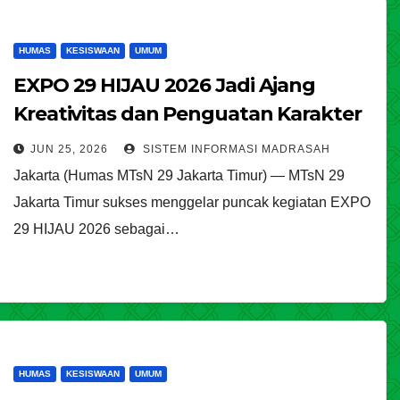
HUMAS
KESISWAAN
UMUM
EXPO 29 HIJAU 2026 Jadi Ajang
Kreativitas dan Penguatan Karakter
Peserta Didik
JUN 25, 2026
SISTEM INFORMASI MADRASAH
Jakarta (Humas MTsN 29 Jakarta Timur) — MTsN 29
Jakarta Timur sukses menggelar puncak kegiatan EXPO
29 HIJAU 2026 sebagai…
HUMAS
KESISWAAN
UMUM