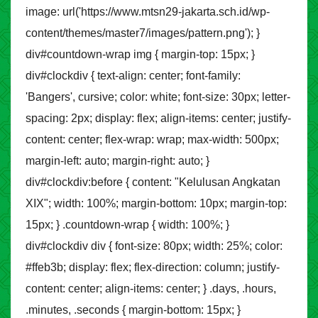
image: url('https://www.mtsn29-jakarta.sch.id/wp-
content/themes/master7/images/pattern.png'); }
div#countdown-wrap img { margin-top: 15px; }
div#clockdiv { text-align: center; font-family:
'Bangers', cursive; color: white; font-size: 30px; letter-
spacing: 2px; display: flex; align-items: center; justify-
content: center; flex-wrap: wrap; max-width: 500px;
margin-left: auto; margin-right: auto; }
div#clockdiv:before { content: "Kelulusan Angkatan
XIX"; width: 100%; margin-bottom: 10px; margin-top:
15px; } .countdown-wrap { width: 100%; }
div#clockdiv div { font-size: 80px; width: 25%; color:
#ffeb3b; display: flex; flex-direction: column; justify-
content: center; align-items: center; } .days, .hours,
.minutes, .seconds { margin-bottom: 15px; }