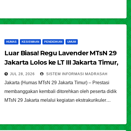
HUMAS
KESISWAAN
PENDIDIKAN
UMUM
Luar Biasa! Regu Lavender MTsN 29
Jakarta Lolos ke LT III Jakarta Timur,
Borong Belasan Prestasi di LT II
JUL 28, 2026
SISTEM INFORMASI MADRASAH
Penggalang Kwarran Cipayung
Jakarta (Humas MTsN 29 Jakarta Timur) – Prestasi
membanggakan kembali ditorehkan oleh peserta didik
MTsN 29 Jakarta melalui kegiatan ekstrakurikuler…