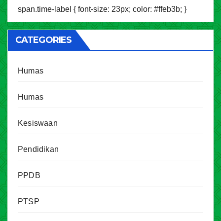
span.time-label { font-size: 23px; color: #ffeb3b; }
CATEGORIES
Humas
Humas
Kesiswaan
Pendidikan
PPDB
PTSP