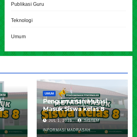
Publikasi Guru
Teknologi
Umum
UMUM
l
Pengumuman Mutasi
si
Masuk Siswa kelas 8
karta
Tahun Pelajaran 2026 –
JUL 1, 2026
SISTEM
ran
2027
INFORMASI MADRASAH