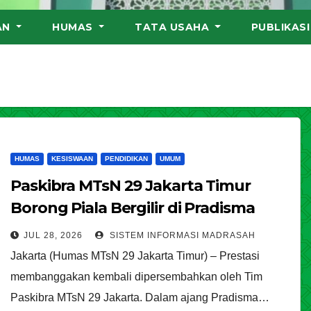
AN
HUMAS
TATA USAHA
PUBLIKAS
HUMAS
KESISWAAN
PENDIDIKAN
UMUM
Paskibra MTsN 29 Jakarta Timur
Borong Piala Bergilir di Pradisma
Competition 2026 MAN 4 Jakarta
JUL 28, 2026
SISTEM INFORMASI MADRASAH
Jakarta (Humas MTsN 29 Jakarta Timur) – Prestasi
membanggakan kembali dipersembahkan oleh Tim
Paskibra MTsN 29 Jakarta. Dalam ajang Pradisma…