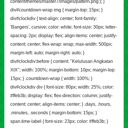
content/themes/master7/images/pattern.png'); }
div#countdown-wrap img { margin-top: 15px; }
div#clockdiv { text-align: center; font-family:
'Bangers', cursive; color: white; font-size: 30px; letter-
spacing: 2px; display: flex; align-items: center; justify-
content: center; flex-wrap: wrap; max-width: 500px;
margin-left: auto; margin-right: auto; }
div#clockdiv:before { content: "Kelulusan Angkatan
XIX"; width: 100%; margin-bottom: 10px; margin-top:
15px; } .countdown-wrap { width: 100%; }
div#clockdiv div { font-size: 80px; width: 25%; color:
#ffeb3b; display: flex; flex-direction: column; justify-
content: center; align-items: center; } .days, .hours,
.minutes, .seconds { margin-bottom: 15px; }
span.time-label { font-size: 23px; color: #ffeb3b; }