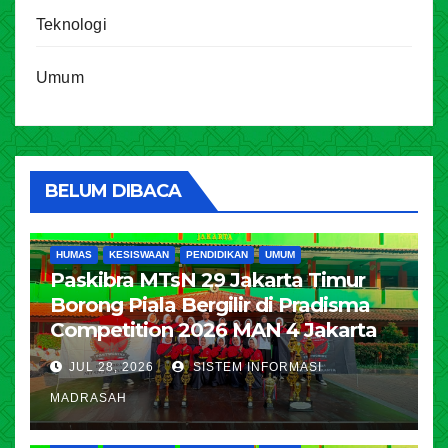
Teknologi
Umum
BELUM DIBACA
HUMAS
KESISWAAN
PENDIDIKAN
UMUM
Paskibra MTsN 29 Jakarta Timur
Borong Piala Bergilir di Pradisma
Competition 2026 MAN 4 Jakarta
JUL 28, 2026
SISTEM INFORMASI
MADRASAH
HUMAS
KESISWAAN
PENDIDIKAN
UMUM