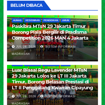
BELUM DIBACA
HUMAS
KESISWAAN
PENDIDIKAN
UMUM
Paskibra MTsN 29 Jakarta Timur
Borong Piala Bergilir di Pradisma
Competition 2026 MAN 4 Jakarta
JUL 28, 2026
SISTEM INFORMASI
MADRASAH
HUMAS
KESISWAAN
PENDIDIKAN
UMUM
Luar Biasa! Regu Lavender MTsN
29 Jakarta Lolos ke LT III Jakarta
Timur, Borong Belasan Prestasi di
LT II Penggalang Kwarran Cipayung
JUL 28, 2026
SISTEM INFORMASI
MADRASAH