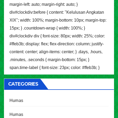
margin-left: auto; margin-right: auto; }
div#clockdiv:before { content: "Kelulusan Angkatan
XIX"; width: 100%; margin-bottom: 10px; margin-top:
15px; } .countdown-wrap { width: 100%; }
div#clockdiv div { font-size: 80px; width: 25%; color:
#ffeb3b; display: flex; flex-direction: column; justify-
content: center; align-items: center; } .days, .hours,
.minutes, .seconds { margin-bottom: 15px; }
span.time-label { font-size: 23px; color: #ffeb3b; }
CATEGORIES
Humas
Humas