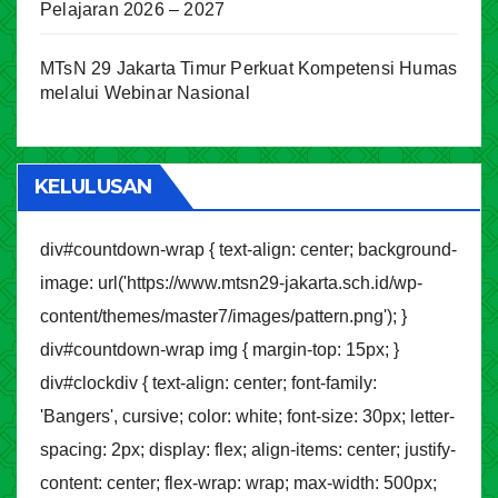
Pelajaran 2026 – 2027
MTsN 29 Jakarta Timur Perkuat Kompetensi Humas
melalui Webinar Nasional
KELULUSAN
div#countdown-wrap { text-align: center; background-
image: url('https://www.mtsn29-jakarta.sch.id/wp-
content/themes/master7/images/pattern.png'); }
div#countdown-wrap img { margin-top: 15px; }
div#clockdiv { text-align: center; font-family:
'Bangers', cursive; color: white; font-size: 30px; letter-
spacing: 2px; display: flex; align-items: center; justify-
content: center; flex-wrap: wrap; max-width: 500px;