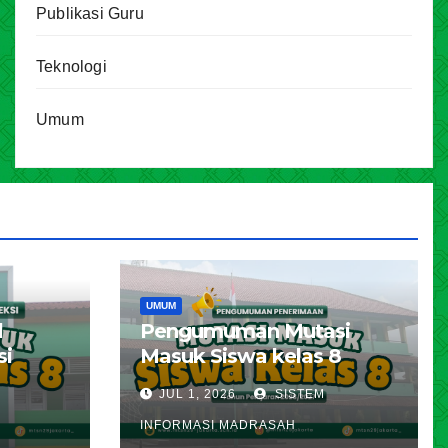
Publikasi Guru
Teknologi
Umum
UMUM
l
Pengumuman Mutasi
si
Masuk Siswa kelas 8
karta
Tahun Pelajaran 2026 –
JUL 1, 2026
SISTEM
ran
2027
INFORMASI MADRASAH