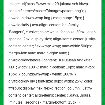
image: url('https://www.mtsn29-jakarta.sch.id/wp-
content/themes/master7/images/pattern.png'); }
div#countdown-wrap img { margin-top: 15px; }
div#clockdiv { text-align: center; font-family:
'Bangers', cursive; color: white; font-size: 30px; letter-
spacing: 2px; display: flex; align-items: center; justify-
content: center; flex-wrap: wrap; max-width: 500px;
margin-left: auto; margin-right: auto; }
div#clockdiv:before { content: "Kelulusan Angkatan
XIX"; width: 100%; margin-bottom: 10px; margin-top:
15px; } .countdown-wrap { width: 100%; }
div#clockdiv div { font-size: 80px; width: 25%; color:
#ffeb3b; display: flex; flex-direction: column; justify-
content: center; align-items: center; } .days, .hours,
.minutes, .seconds { margin-bottom: 15px; }