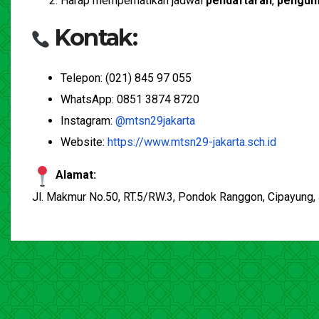
Harap memperhatikan jadwal
pendaftaran
,
pengu
Kontak:
Telepon: (021) 845 97 055
WhatsApp: 0851 3874 8720
Instagram:
@mtsn29jakarta
Website:
https://www.mtsn29-jakarta.sch.id
Alamat:
Jl. Makmur No.50, RT.5/RW.3, Pondok Ranggon, Cipayung,