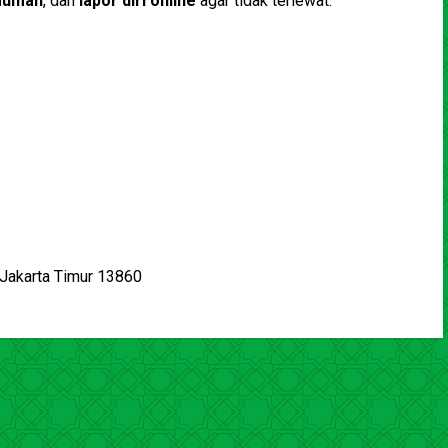
muman
, dan
lapor diri online
agar tidak terlewat.
 Jakarta Timur 13860