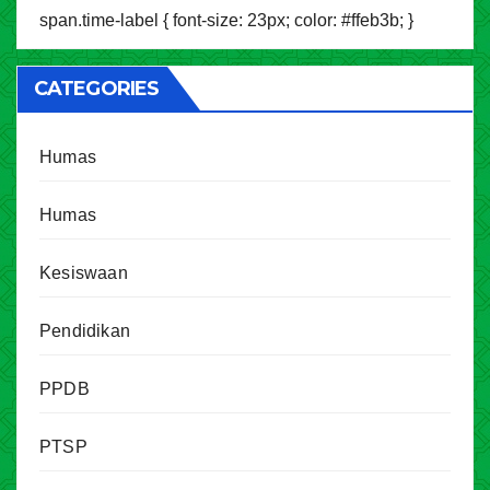
span.time-label { font-size: 23px; color: #ffeb3b; }
CATEGORIES
Humas
Humas
Kesiswaan
Pendidikan
PPDB
PTSP