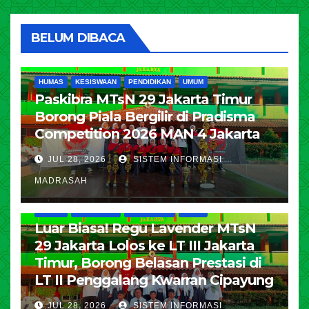
BELUM DIBACA
HUMAS
KESISWAAN
PENDIDIKAN
UMUM
Paskibra MTsN 29 Jakarta Timur
Borong Piala Bergilir di Pradisma
Competition 2026 MAN 4 Jakarta
JUL 28, 2026
SISTEM INFORMASI
MADRASAH
HUMAS
KESISWAAN
PENDIDIKAN
UMUM
Luar Biasa! Regu Lavender MTsN
29 Jakarta Lolos ke LT III Jakarta
Timur, Borong Belasan Prestasi di
LT II Penggalang Kwarran Cipayung
JUL 28, 2026
SISTEM INFORMASI