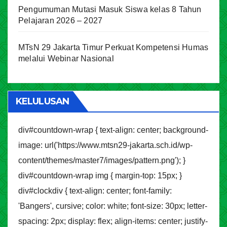
Pengumuman Mutasi Masuk Siswa kelas 8 Tahun
Pelajaran 2026 – 2027
MTsN 29 Jakarta Timur Perkuat Kompetensi Humas
melalui Webinar Nasional
KELULUSAN
div#countdown-wrap { text-align: center; background-
image: url('https://www.mtsn29-jakarta.sch.id/wp-
content/themes/master7/images/pattern.png'); }
div#countdown-wrap img { margin-top: 15px; }
div#clockdiv { text-align: center; font-family:
'Bangers', cursive; color: white; font-size: 30px; letter-
spacing: 2px; display: flex; align-items: center; justify-