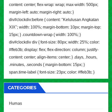
content: center; flex-wrap: wrap; max-width: 500px;
margin-left: auto; margin-right: auto; }
div#clockdiv:before { content: "Kelulusan Angkatan
XIX"; width: 100%; margin-bottom: 10px; margin-top:
15px; } .countdown-wrap { width: 100%; }
div#clockdiv div { font-size: 80px; width: 25%; color:
#ffeb3b; display: flex; flex-direction: column; justify-
content: center; align-items: center; } .days, .hours,
.minutes, .seconds { margin-bottom: 15px; }
span.time-label { font-size: 23px; color: #ffeb3b; }
CATEGORIES
Humas