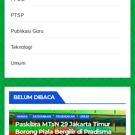
PTSP
Publikasi Guru
Teknologi
Umum
BELUM DIBACA
HUMAS
KESISWAAN
PENDIDIKAN
UMUM
Paskibra MTsN 29 Jakarta Timur
Borong Piala Bergilir di Pradisma