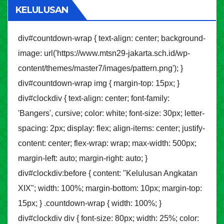
KELULUSAN
div#countdown-wrap { text-align: center; background-
image: url('https://www.mtsn29-jakarta.sch.id/wp-
content/themes/master7/images/pattern.png'); }
div#countdown-wrap img { margin-top: 15px; }
div#clockdiv { text-align: center; font-family:
'Bangers', cursive; color: white; font-size: 30px; letter-
spacing: 2px; display: flex; align-items: center; justify-
content: center; flex-wrap: wrap; max-width: 500px;
margin-left: auto; margin-right: auto; }
div#clockdiv:before { content: "Kelulusan Angkatan
XIX"; width: 100%; margin-bottom: 10px; margin-top:
15px; } .countdown-wrap { width: 100%; }
div#clockdiv div { font-size: 80px; width: 25%; color: