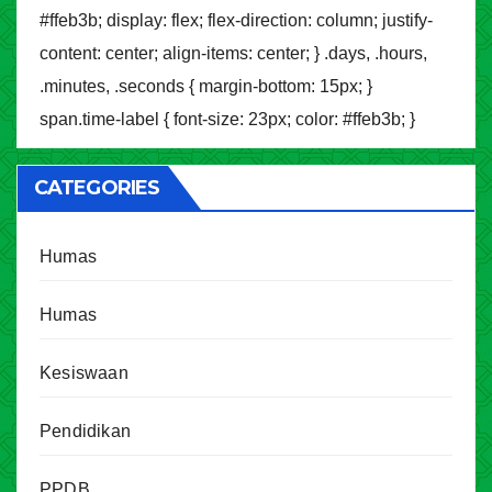
#ffeb3b; display: flex; flex-direction: column; justify-
content: center; align-items: center; } .days, .hours,
.minutes, .seconds { margin-bottom: 15px; }
span.time-label { font-size: 23px; color: #ffeb3b; }
CATEGORIES
Humas
Humas
Kesiswaan
Pendidikan
PPDB