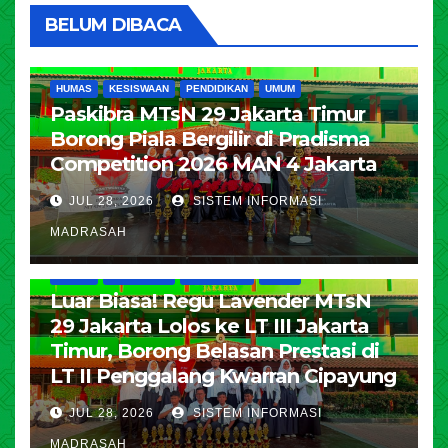
BELUM DIBACA
HUMAS
KESISWAAN
PENDIDIKAN
UMUM
Paskibra MTsN 29 Jakarta Timur
Borong Piala Bergilir di Pradisma
Competition 2026 MAN 4 Jakarta
JUL 28, 2026
SISTEM INFORMASI
MADRASAH
HUMAS
KESISWAAN
PENDIDIKAN
UMUM
Luar Biasa! Regu Lavender MTsN
29 Jakarta Lolos ke LT III Jakarta
Timur, Borong Belasan Prestasi di
LT II Penggalang Kwarran Cipayung
JUL 28, 2026
SISTEM INFORMASI
MADRASAH