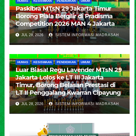
HUMAS
KESISWAAN
PENDIDIKAN
UMUM
Paskibra MTsN 29 Jakarta Timur
Borong Piala Bergilir di Pradisma
Competition 2026 MAN 4 Jakarta
JUL 28, 2026
SISTEM INFORMASI MADRASAH
HUMAS
KESISWAAN
PENDIDIKAN
UMUM
Luar Biasa! Regu Lavender MTsN 29
Jakarta Lolos ke LT III Jakarta
Timur, Borong Belasan Prestasi di
LT II Penggalang Kwarran Cipayung
JUL 28, 2026
SISTEM INFORMASI MADRASAH