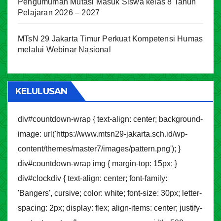
Pengumuman Mutasi Masuk Siswa kelas 8 Tahun
Pelajaran 2026 – 2027
MTsN 29 Jakarta Timur Perkuat Kompetensi Humas
melalui Webinar Nasional
KELULUSAN
div#countdown-wrap { text-align: center; background-
image: url('https://www.mtsn29-jakarta.sch.id/wp-
content/themes/master7/images/pattern.png'); }
div#countdown-wrap img { margin-top: 15px; }
div#clockdiv { text-align: center; font-family:
'Bangers', cursive; color: white; font-size: 30px; letter-
spacing: 2px; display: flex; align-items: center; justify-