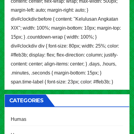
content: center; flex-wrap: wrap; max-width: 500px;
margin-left: auto; margin-right: auto; }
div#clockdiv:before { content: "Kelulusan Angkatan
XIX"; width: 100%; margin-bottom: 10px; margin-top:
15px; } .countdown-wrap { width: 100%; }
div#clockdiv div { font-size: 80px; width: 25%; color:
#ffeb3b; display: flex; flex-direction: column; justify-
content: center; align-items: center; } .days, .hours,
.minutes, .seconds { margin-bottom: 15px; }
span.time-label { font-size: 23px; color: #ffeb3b; }
CATEGORIES
Humas