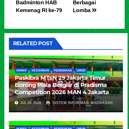
Badminton HAB
Berbagai
Kemenag RI ke-79
Lomba
RELATED POST
HUMAS
KESISWAAN
PENDIDIKAN
UMUM
Paskibra MTsN 29 Jakarta Timur
Borong Piala Bergilir di Pradisma
Competition 2026 MAN 4 Jakarta
JUL 28, 2026
SISTEM INFORMASI MADRASAH
HUMAS
KESISWAAN
PENDIDIKAN
UMUM