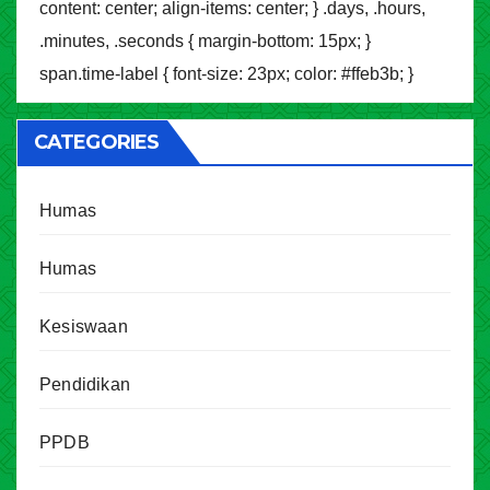
content: center; align-items: center; } .days, .hours,
.minutes, .seconds { margin-bottom: 15px; }
span.time-label { font-size: 23px; color: #ffeb3b; }
CATEGORIES
Humas
Humas
Kesiswaan
Pendidikan
PPDB