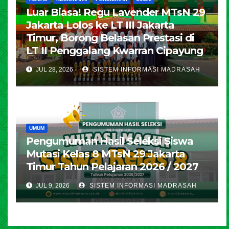
Luar Biasa! Regu Lavender MTsN 29
Jakarta Lolos ke LT III Jakarta
Timur, Borong Belasan Prestasi di
LT II Penggalang Kwarran Cipayung
JUL 28, 2026
SISTEM INFORMASI MADRASAH
UMUM
Pengumuman Hasil Seleksi Siswa
Mutasi Kelas 8 MTsN 29 Jakarta
Timur Tahun Pelajaran 2026 / 2027
JUL 9, 2026
SISTEM INFORMASI MADRASAH