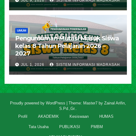
JUL 9, 2026
SISTEM INFORMASI MADRASAH
UMUM
Pengumuman Mutasi Masuk Siswa
kelas 8 Tahun Pelajaran 2026 –
2027
JUL 1, 2026
SISTEM INFORMASI MADRASAH
Proudly powered by WordPress
|
Theme: Master7 by
Zainal Arifin,
S.Pd.,Gr.
.
Profil
AKADEMIK
Kesiswaan
HUMAS
Tata Usaha
PUBLIKASI
PMBM