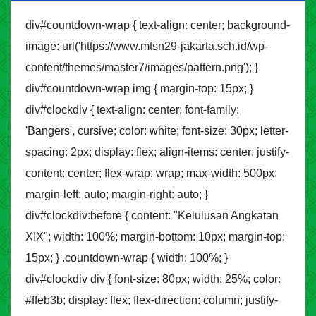
div#countdown-wrap { text-align: center; background-
image: url('https://www.mtsn29-jakarta.sch.id/wp-
content/themes/master7/images/pattern.png'); }
div#countdown-wrap img { margin-top: 15px; }
div#clockdiv { text-align: center; font-family:
'Bangers', cursive; color: white; font-size: 30px; letter-
spacing: 2px; display: flex; align-items: center; justify-
content: center; flex-wrap: wrap; max-width: 500px;
margin-left: auto; margin-right: auto; }
div#clockdiv:before { content: "Kelulusan Angkatan
XIX"; width: 100%; margin-bottom: 10px; margin-top:
15px; } .countdown-wrap { width: 100%; }
div#clockdiv div { font-size: 80px; width: 25%; color:
#ffeb3b; display: flex; flex-direction: column; justify-