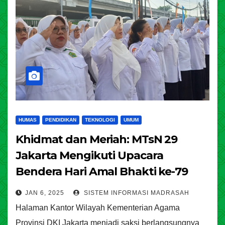
HUMAS
PENDIDIKAN
TEKNOLOGI
UMUM
Khidmat dan Meriah: MTsN 29
Jakarta Mengikuti Upacara
Bendera Hari Amal Bhakti ke-79
Kemenag RI di Kanwil DKI Jakarta
JAN 6, 2025
SISTEM INFORMASI MADRASAH
Halaman Kantor Wilayah Kementerian Agama
Provinsi DKI Jakarta menjadi saksi berlangsungnya