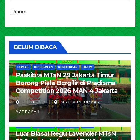
Umum
BELUM DIBACA
HUMAS
KESISWAAN
PENDIDIKAN
UMUM
Paskibra MTsN 29 Jakarta Timur
Borong Piala Bergilir di Pradisma
Competition 2026 MAN 4 Jakarta
JUL 28, 2026
SISTEM INFORMASI
MADRASAH
HUMAS
KESISWAAN
PENDIDIKAN
UMUM
Luar Biasa! Regu Lavender MTsN