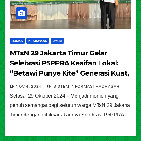
HUMAS
KESISWAAN
UMUM
MTsN 29 Jakarta Timur Gelar
Selebrasi P5PPRA Keaifan Lokal:
“Betawi Punye Kite” Generasi Kuat,
Generasi Hebat, Menuju Indonesia
NOV 4, 2024
SISTEM INFORMASI MADRASAH
Emas
Selasa, 29 Oktober 2024 – Menjadi momen yang
penuh semangat bagi seluruh warga MTsN 29 Jakarta
Timur dengan dilaksanakannya Selebrasi P5PPRA…