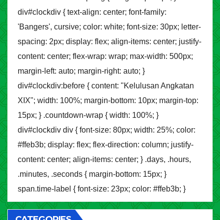
div#clockdiv { text-align: center; font-family:
'Bangers', cursive; color: white; font-size: 30px; letter-
spacing: 2px; display: flex; align-items: center; justify-
content: center; flex-wrap: wrap; max-width: 500px;
margin-left: auto; margin-right: auto; }
div#clockdiv:before { content: "Kelulusan Angkatan
XIX"; width: 100%; margin-bottom: 10px; margin-top:
15px; } .countdown-wrap { width: 100%; }
div#clockdiv div { font-size: 80px; width: 25%; color:
#ffeb3b; display: flex; flex-direction: column; justify-
content: center; align-items: center; } .days, .hours,
.minutes, .seconds { margin-bottom: 15px; }
span.time-label { font-size: 23px; color: #ffeb3b; }
CATEGORIES