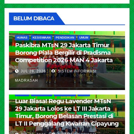
BELUM DIBACA
HUMAS
KESISWAAN
PENDIDIKAN
UMUM
Paskibra MTsN 29 Jakarta Timur
Borong Piala Bergilir di Pradisma
Competition 2026 MAN 4 Jakarta
JUL 28, 2026
SISTEM INFORMASI
MADRASAH
HUMAS
KESISWAAN
PENDIDIKAN
UMUM
Luar Biasa! Regu Lavender MTsN
29 Jakarta Lolos ke LT III Jakarta
Timur, Borong Belasan Prestasi di
LT II Penggalang Kwarran Cipayung