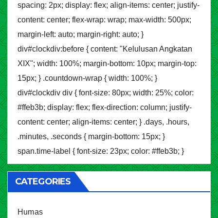
spacing: 2px; display: flex; align-items: center; justify-
content: center; flex-wrap: wrap; max-width: 500px;
margin-left: auto; margin-right: auto; }
div#clockdiv:before { content: "Kelulusan Angkatan
XIX"; width: 100%; margin-bottom: 10px; margin-top:
15px; } .countdown-wrap { width: 100%; }
div#clockdiv div { font-size: 80px; width: 25%; color:
#ffeb3b; display: flex; flex-direction: column; justify-
content: center; align-items: center; } .days, .hours,
.minutes, .seconds { margin-bottom: 15px; }
span.time-label { font-size: 23px; color: #ffeb3b; }
CATEGORIES
Humas