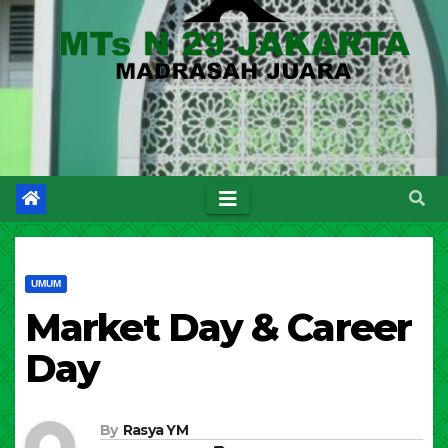
UMUM
Market Day & Career
Day
By
Rasya YM