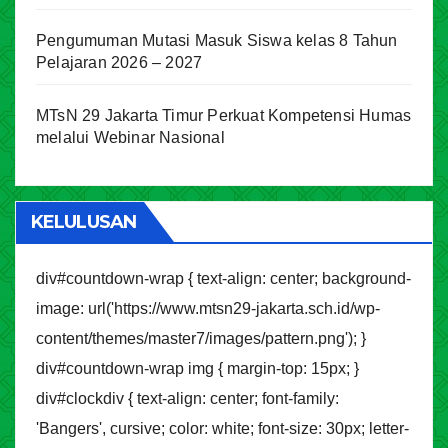
Pengumuman Mutasi Masuk Siswa kelas 8 Tahun
Pelajaran 2026 – 2027
MTsN 29 Jakarta Timur Perkuat Kompetensi Humas
melalui Webinar Nasional
KELULUSAN
div#countdown-wrap { text-align: center; background-
image: url('https://www.mtsn29-jakarta.sch.id/wp-
content/themes/master7/images/pattern.png'); }
div#countdown-wrap img { margin-top: 15px; }
div#clockdiv { text-align: center; font-family:
'Bangers', cursive; color: white; font-size: 30px; letter-