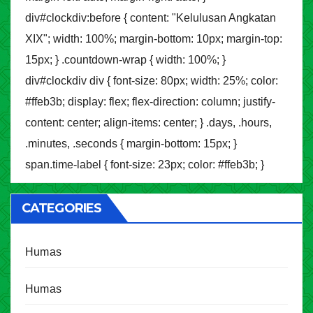
div#clockdiv:before { content: "Kelulusan Angkatan
XIX"; width: 100%; margin-bottom: 10px; margin-top:
15px; } .countdown-wrap { width: 100%; }
div#clockdiv div { font-size: 80px; width: 25%; color:
#ffeb3b; display: flex; flex-direction: column; justify-
content: center; align-items: center; } .days, .hours,
.minutes, .seconds { margin-bottom: 15px; }
span.time-label { font-size: 23px; color: #ffeb3b; }
CATEGORIES
Humas
Humas