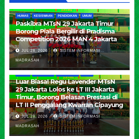
HUMAS
KESISWAAN
PENDIDIKAN
UMUM
Paskibra MTsN 29 Jakarta Timur
Borong Piala Bergilir di Pradisma
Competition 2026 MAN 4 Jakarta
JUL 28, 2026
SISTEM INFORMASI
MADRASAH
HUMAS
KESISWAAN
PENDIDIKAN
UMUM
Luar Biasa! Regu Lavender MTsN
29 Jakarta Lolos ke LT III Jakarta
Timur, Borong Belasan Prestasi di
LT II Penggalang Kwarran Cipayung
JUL 28, 2026
SISTEM INFORMASI
MADRASAH