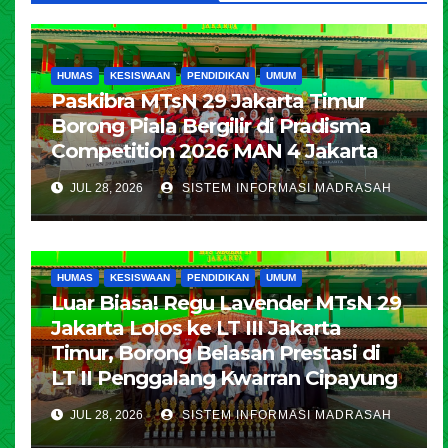
HUMAS
KESISWAAN
PENDIDIKAN
UMUM
Paskibra MTsN 29 Jakarta Timur
Borong Piala Bergilir di Pradisma
Competition 2026 MAN 4 Jakarta
JUL 28, 2026
SISTEM INFORMASI MADRASAH
HUMAS
KESISWAAN
PENDIDIKAN
UMUM
Luar Biasa! Regu Lavender MTsN 29
Jakarta Lolos ke LT III Jakarta
Timur, Borong Belasan Prestasi di
LT II Penggalang Kwarran Cipayung
JUL 28, 2026
SISTEM INFORMASI MADRASAH