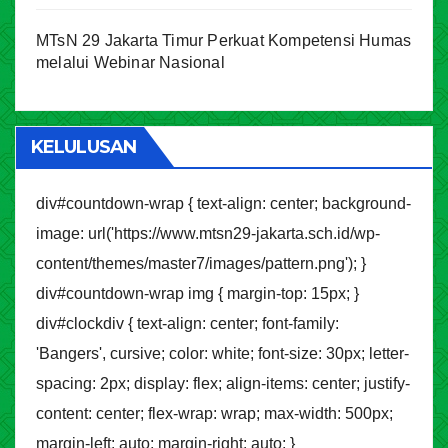
MTsN 29 Jakarta Timur Perkuat Kompetensi Humas
melalui Webinar Nasional
KELULUSAN
div#countdown-wrap { text-align: center; background-
image: url('https://www.mtsn29-jakarta.sch.id/wp-
content/themes/master7/images/pattern.png'); }
div#countdown-wrap img { margin-top: 15px; }
div#clockdiv { text-align: center; font-family:
'Bangers', cursive; color: white; font-size: 30px; letter-
spacing: 2px; display: flex; align-items: center; justify-
content: center; flex-wrap: wrap; max-width: 500px;
margin-left: auto; margin-right: auto; }