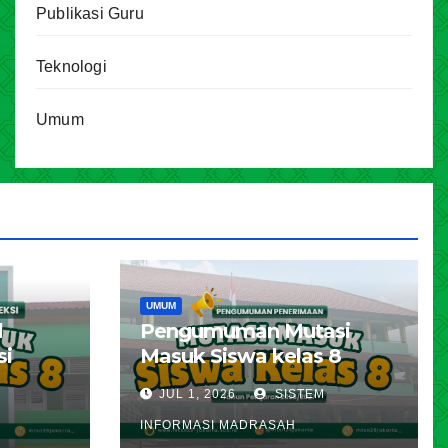
Publikasi Guru
Teknologi
Umum
UMUM
l
Pengumuman Mutasi
si
Masuk Siswa kelas 8
karta
Tahun Pelajaran 2026 –
JUL 1, 2026
SISTEM
ran
2027
INFORMASI MADRASAH