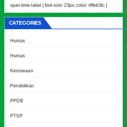
span.time-label { font-size: 23px; color: #ffeb3b; }
CATEGORIES
Humas
Humas
Kesiswaan
Pendidikan
PPDB
PTSP