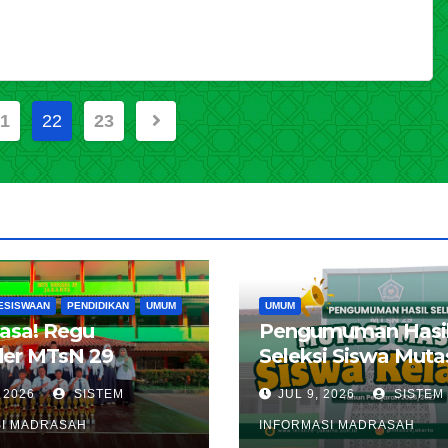
1
22
23
ESISWAAN
PENDIDIKAN
UMUM
UMUM
iasa! Regu
Pengumuman Hasi
er MTsN 29
Seleksi Siswa Muta
 Lolos ke LT III
Kelas 8 MTsN 29 Ja
 2026
SISTEM
JUL 9, 2026
SISTEM
a Timur, Borong
Timur Tahun Pelaja
I MADRASAH
INFORMASI MADRASAH
 Prestasi di LT II
2026 / 2027