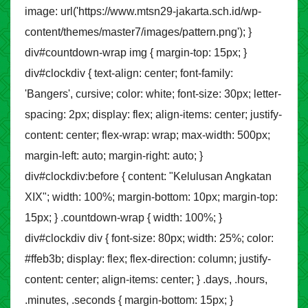
image: url('https://www.mtsn29-jakarta.sch.id/wp-
content/themes/master7/images/pattern.png'); }
div#countdown-wrap img { margin-top: 15px; }
div#clockdiv { text-align: center; font-family:
'Bangers', cursive; color: white; font-size: 30px; letter-
spacing: 2px; display: flex; align-items: center; justify-
content: center; flex-wrap: wrap; max-width: 500px;
margin-left: auto; margin-right: auto; }
div#clockdiv:before { content: "Kelulusan Angkatan
XIX"; width: 100%; margin-bottom: 10px; margin-top:
15px; } .countdown-wrap { width: 100%; }
div#clockdiv div { font-size: 80px; width: 25%; color:
#ffeb3b; display: flex; flex-direction: column; justify-
content: center; align-items: center; } .days, .hours,
.minutes, .seconds { margin-bottom: 15px; }