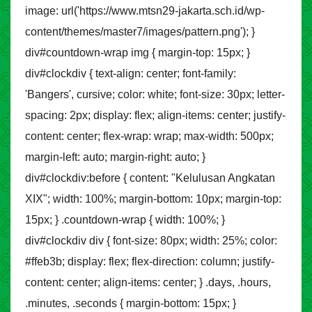
image: url('https://www.mtsn29-jakarta.sch.id/wp-
content/themes/master7/images/pattern.png'); }
div#countdown-wrap img { margin-top: 15px; }
div#clockdiv { text-align: center; font-family:
'Bangers', cursive; color: white; font-size: 30px; letter-
spacing: 2px; display: flex; align-items: center; justify-
content: center; flex-wrap: wrap; max-width: 500px;
margin-left: auto; margin-right: auto; }
div#clockdiv:before { content: "Kelulusan Angkatan
XIX"; width: 100%; margin-bottom: 10px; margin-top:
15px; } .countdown-wrap { width: 100%; }
div#clockdiv div { font-size: 80px; width: 25%; color:
#ffeb3b; display: flex; flex-direction: column; justify-
content: center; align-items: center; } .days, .hours,
.minutes, .seconds { margin-bottom: 15px; }