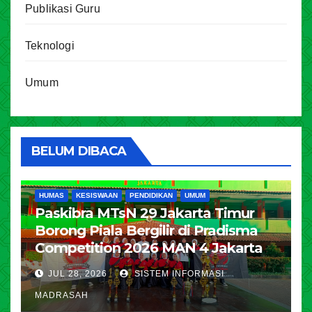
Publikasi Guru
Teknologi
Umum
BELUM DIBACA
HUMAS
KESISWAAN
PENDIDIKAN
UMUM
Paskibra MTsN 29 Jakarta Timur
Borong Piala Bergilir di Pradisma
Competition 2026 MAN 4 Jakarta
JUL 28, 2026
SISTEM INFORMASI
MADRASAH