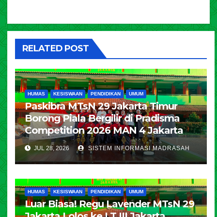
RELATED POST
HUMAS
KESISWAAN
PENDIDIKAN
UMUM
Paskibra MTsN 29 Jakarta Timur
Borong Piala Bergilir di Pradisma
Competition 2026 MAN 4 Jakarta
JUL 28, 2026
SISTEM INFORMASI MADRASAH
HUMAS
KESISWAAN
PENDIDIKAN
UMUM
Luar Biasa! Regu Lavender MTsN 29
Jakarta Lolos ke LT III Jakarta