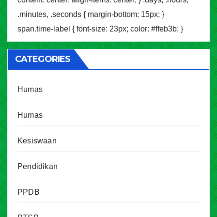
.minutes, .seconds { margin-bottom: 15px; }
span.time-label { font-size: 23px; color: #ffeb3b; }
CATEGORIES
Humas
Humas
Kesiswaan
Pendidikan
PPDB