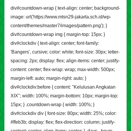
div#countdown-wrap { text-align: center; background-
image: url('https://www.mtsn29-jakarta.sch.id/wp-
content/themes/master7/images/pattern.png'); }
div#countdown-wrap img { margin-top: 15px; }
div#clockdiv { text-align: center; font-family:
'Bangers', cursive; color: white; font-size: 30px; letter-
spacing: 2px; display: flex; align-items: center; justify-
content: center; flex-wrap: wrap; max-width: 500px;
margin-left: auto; margin-right: auto; }
div#clockdiv:before { content: "Kelulusan Angkatan
XIX"; width: 100%; margin-bottom: 10px; margin-top:
15px; } .countdown-wrap { width: 100%; }
div#clockdiv div { font-size: 80px; width: 25%; color:
#ffeb3b; display: flex; flex-direction: column; justify-
content: center; align-items: center; } .days, .hours,