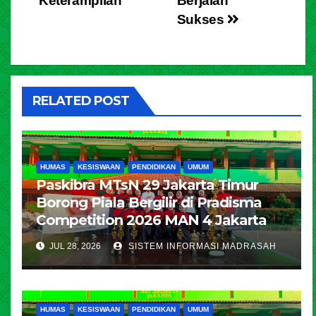
Keterampilan
Berjalan
Sukses
RELATED POST
HUMAS
KESISWAAN
PENDIDIKAN
UMUM
Paskibra MTsN 29 Jakarta Timur
Borong Piala Bergilir di Pradisma
Competition 2026 MAN 4 Jakarta
JUL 28, 2026
SISTEM INFORMASI MADRASAH
HUMAS
KESISWAAN
PENDIDIKAN
UMUM