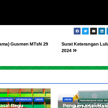
sama) Gusmen MTsN 29
Surat Keterangan Lul
2024
ESISWAAN
PENDIDIKAN
UMUM
UMUM
iasa! Regu
Pengumuman Hasi