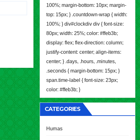
100%; margin-bottom: 10px; margin-
top: 15px; } .countdown-wrap { width:
100%; } div#clockdiv div { font-size:
80px; width: 25%; color: #ffeb3b;
display: flex; flex-direction: column;
justify-content: center; align-items:
center; } .days, .hours, .minutes,
.seconds { margin-bottom: 15px; }
span.time-label { font-size: 23px;
color: #ffeb3b; }
CATEGORIES
Humas