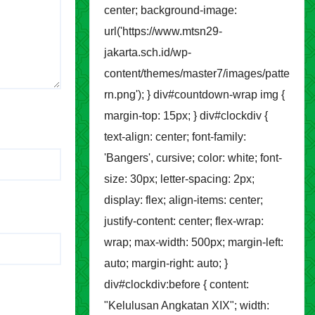
center; background-image:
url('https://www.mtsn29-
jakarta.sch.id/wp-
content/themes/master7/images/patte
rn.png'); } div#countdown-wrap img {
margin-top: 15px; } div#clockdiv {
text-align: center; font-family:
'Bangers', cursive; color: white; font-
size: 30px; letter-spacing: 2px;
display: flex; align-items: center;
justify-content: center; flex-wrap:
wrap; max-width: 500px; margin-left:
auto; margin-right: auto; }
div#clockdiv:before { content:
"Kelulusan Angkatan XIX"; width: