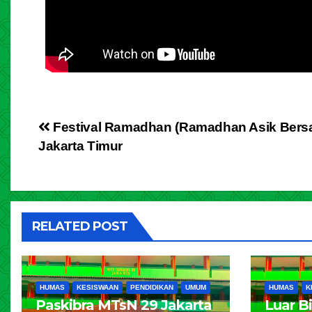
Festival Ramadhan (Ramadhan Asik Ber
Jakarta Timur
RELATED POST
HUMAS
KESISWAAN
PENDIDIKAN
UMUM
HUMAS
K
Paskibra MTsN 29 Jakarta
Luar B