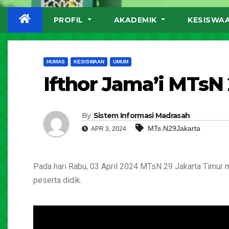
PROFIL
AKADEMIK
KESISWA
HUMAS
KESISWAAN
UMUM
Ifthor Jama’i MTsN
By
Sistem Informasi Madrasah
MTs.N29Jakarta
APR 3, 2024
Pada hari Rabu, 03 April 2024 MTsN 29 Jakarta Timur m
peserta didik.