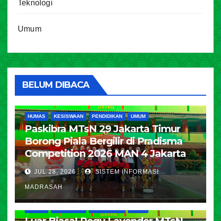
Teknologi
Umum
BELUM DIBACA
HUMAS
KESISWAAN
PENDIDIKAN
UMUM
Paskibra MTsN 29 Jakarta Timur
Borong Piala Bergilir di Pradisma
Competition 2026 MAN 4 Jakarta
JUL 28, 2026
SISTEM INFORMASI
MADRASAH
HUMAS
KESISWAAN
PENDIDIKAN
UMUM