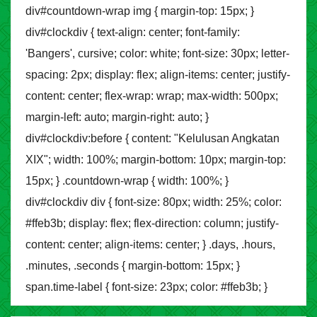
div#countdown-wrap img { margin-top: 15px; }
div#clockdiv { text-align: center; font-family:
'Bangers', cursive; color: white; font-size: 30px; letter-
spacing: 2px; display: flex; align-items: center; justify-
content: center; flex-wrap: wrap; max-width: 500px;
margin-left: auto; margin-right: auto; }
div#clockdiv:before { content: "Kelulusan Angkatan
XIX"; width: 100%; margin-bottom: 10px; margin-top:
15px; } .countdown-wrap { width: 100%; }
div#clockdiv div { font-size: 80px; width: 25%; color:
#ffeb3b; display: flex; flex-direction: column; justify-
content: center; align-items: center; } .days, .hours,
.minutes, .seconds { margin-bottom: 15px; }
span.time-label { font-size: 23px; color: #ffeb3b; }