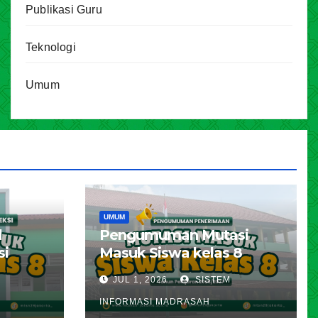
Publikasi Guru
Teknologi
Umum
UMUM
l
Pengumuman Mutasi
si
Masuk Siswa kelas 8
karta
Tahun Pelajaran 2026 –
JUL 1, 2026
SISTEM
ran
2027
INFORMASI MADRASAH