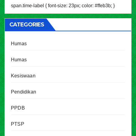
span.time-label { font-size: 23px; color: #ffeb3b; }
CATEGORIES
Humas
Humas
Kesiswaan
Pendidikan
PPDB
PTSP