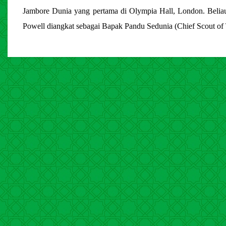
Jambore Dunia yang pertama di Olympia Hall, London. Belia
Powell diangkat sebagai Bapak Pandu Sedunia (Chief Scout of