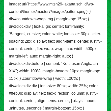
image: url('https://www.mtsn29-jakarta.sch.id/wp-
content/themes/master7/images/pattern.png'); }
div#countdown-wrap img { margin-top: 15px; }
div#clockdiv { text-align: center; font-family:
'Bangers', cursive; color: white; font-size: 30px; letter-
spacing: 2px; display: flex; align-items: center; justify-
content: center; flex-wrap: wrap; max-width: 500px;
margin-left: auto; margin-right: auto; }
div#clockdiv:before { content: "Kelulusan Angkatan
XIX"; width: 100%; margin-bottom: 10px; margin-top:
15px; } .countdown-wrap { width: 100%; }
div#clockdiv div { font-size: 80px; width: 25%; color:
#ffeb3b; display: flex; flex-direction: column; justify-
content: center; align-items: center; } .days, .hours,
.minutes, .seconds { margin-bottom: 15px; }