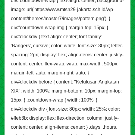
div#countdown-wrap { text-align: center; background-
image: url('https://www.mtsn29-jakarta.sch.id/wp-
content/themes/master7/images/pattern.png'); }
div#countdown-wrap img { margin-top: 15px; }
div#clockdiv { text-align: center; font-family:
'Bangers', cursive; color: white; font-size: 30px; letter-
spacing: 2px; display: flex; align-items: center; justify-
content: center; flex-wrap: wrap; max-width: 500px;
margin-left: auto; margin-right: auto; }
div#clockdiv:before { content: "Kelulusan Angkatan
XIX"; width: 100%; margin-bottom: 10px; margin-top:
15px; } .countdown-wrap { width: 100%; }
div#clockdiv div { font-size: 80px; width: 25%; color:
#ffeb3b; display: flex; flex-direction: column; justify-
content: center; align-items: center; } .days, .hours,