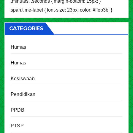
.minutes, .seconds { margin-bottom: 15px; }
span.time-label { font-size: 23px; color: #ffeb3b; }
CATEGORIES
Humas
Humas
Kesiswaan
Pendidikan
PPDB
PTSP