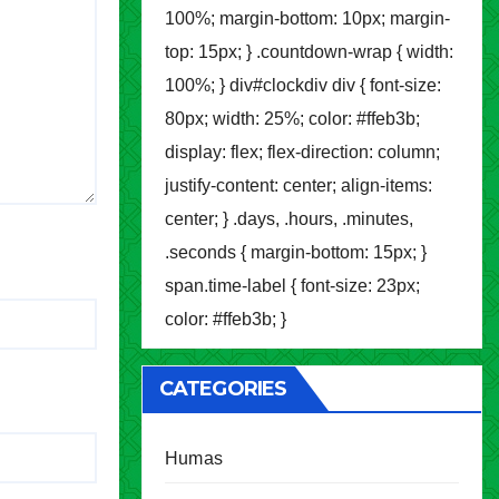
100%; margin-bottom: 10px; margin-
top: 15px; } .countdown-wrap { width:
100%; } div#clockdiv div { font-size:
80px; width: 25%; color: #ffeb3b;
display: flex; flex-direction: column;
justify-content: center; align-items:
center; } .days, .hours, .minutes,
.seconds { margin-bottom: 15px; }
span.time-label { font-size: 23px;
color: #ffeb3b; }
CATEGORIES
Humas