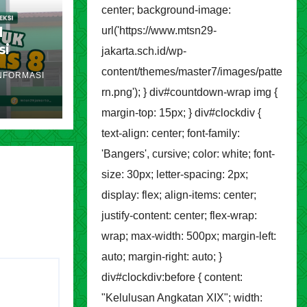
center; background-image:
l
url('https://www.mtsn29-
si
jakarta.sch.id/wp-
akarta
content/themes/master7/images/patte
NFORMASI
ran
rn.png'); } div#countdown-wrap img {
margin-top: 15px; } div#clockdiv {
text-align: center; font-family:
'Bangers', cursive; color: white; font-
size: 30px; letter-spacing: 2px;
display: flex; align-items: center;
justify-content: center; flex-wrap:
wrap; max-width: 500px; margin-left:
auto; margin-right: auto; }
div#clockdiv:before { content:
"Kelulusan Angkatan XIX"; width: