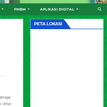
I
PMBM
APLIKASI DIGITAL
PETA LOKASI
ahraga.
ok Umur