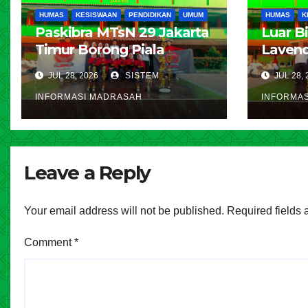
HUMAS
KESISWAAN
PENDIDIKAN
UMUM
HUMAS
K
Paskibra MTsN 29 Jakarta
Luar B
Timur Borong Piala
Lavend
Bergilir di Pradisma
Jakarta
JUL 28, 2026
SISTEM
JUL 28, 
Competition 2026 MAN 4
Jakart
INFORMASI MADRASAH
INFORMA
Jakarta
Belasan
Pengga
Cipay
Leave a Reply
Your email address will not be published.
Required fields
Comment
*