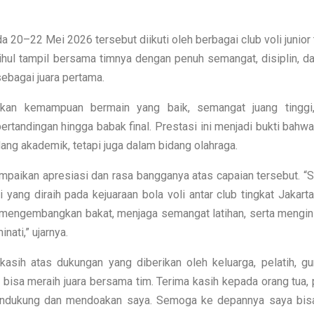
0–22 Mei 2026 tersebut diikuti oleh berbagai club voli junior 
ihul tampil bersama timnya dengan penuh semangat, disiplin, da
ebagai juara pertama.
ukkan kemampuan bermain yang baik, semangat juang tinggi,
tandingan hingga babak final. Prestasi ini menjadi bukti bahw
ng akademik, tetapi juga dalam bidang olahraga.
mpaikan apresiasi dan rasa bangganya atas capaian tersebut. “
yang diraih pada kejuaraan bola voli antar club tingkat Jakarta
s mengembangkan bakat, menjaga semangat latihan, serta mengin
nati,” ujarnya.
asih atas dukungan yang diberikan oleh keluarga, pelatih, gu
bisa meraih juara bersama tim. Terima kasih kepada orang tua, p
endukung dan mendoakan saya. Semoga ke depannya saya bisa