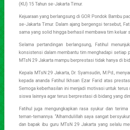
(KU) 15 Tahun se-Jakarta Timur.
Kejuaraan yang berlangsung di GOR Pondok Bambu pada 2
se-Jakarta Timur. Dalam ajang bergengsi tersebut, Fat
sama yang solid hingga berhasil membawa tim keluar s
Selama pertandingan berlangsung, Fatihul menunj
konsistensi dalam membantu tim menghadapi setiap per
MTsN 29 Jakarta mampu berprestasi tidak hanya di bida
Kepala MTsN 29 Jakarta, Dr. Syamsudin, M.Pd., menya
kepada ananda Fatihul Ikhsan Ezar Farid atas prestasi 
Semoga keberhasilan ini menjadi motivasi untuk teru
siswa lainnya agar terus berprestasi di bidang yang dimi
Fatihul juga mengungkapkan rasa syukur dan terima k
teman-temannya. “Alhamdulillah saya sangat bersyukur 
dan bapak ibu guru MTsN 29 Jakarta yang selalu m