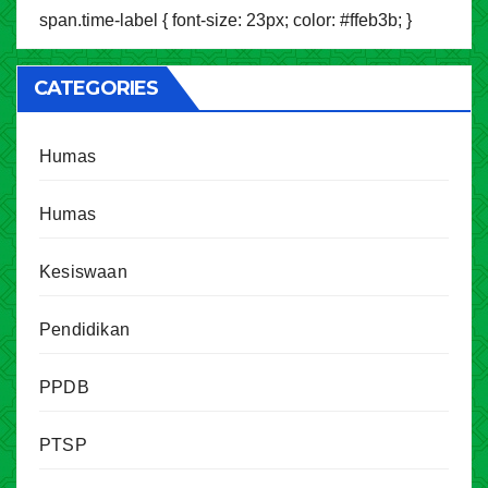
span.time-label { font-size: 23px; color: #ffeb3b; }
CATEGORIES
Humas
Humas
Kesiswaan
Pendidikan
PPDB
PTSP