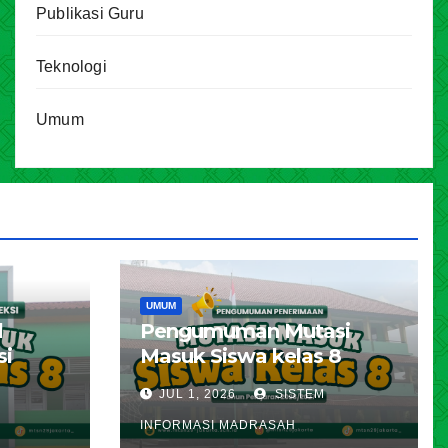
Publikasi Guru
Teknologi
Umum
UMUM
l
Pengumuman Mutasi
si
Masuk Siswa kelas 8
karta
Tahun Pelajaran 2026 –
JUL 1, 2026
SISTEM
ran
2027
INFORMASI MADRASAH