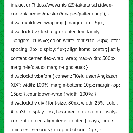
image: url('https://www.mtsn29-jakarta.sch.id/wp-
content/themes/master7/images/pattern.png'); }
div#countdown-wrap img { margin-top: 15px; }
div#clockdiv { text-align: center; font-family:
'Bangers', cursive; color: white; font-size: 30px; letter-
spacing: 2px; display: flex; align-items: center; justify-
content: center; flex-wrap: wrap; max-width: 500px;
margin-left: auto; margin-right: auto; }
div#clockdiv:before { content: "Kelulusan Angkatan
XIX"; width: 100%; margin-bottom: 10px; margin-top:
15px; } .countdown-wrap { width: 100%; }
div#clockdiv div { font-size: 80px; width: 25%; color:
#ffeb3b; display: flex; flex-direction: column; justify-
content: center; align-items: center; } .days, .hours,
.minutes, .seconds { margin-bottom: 15px; }