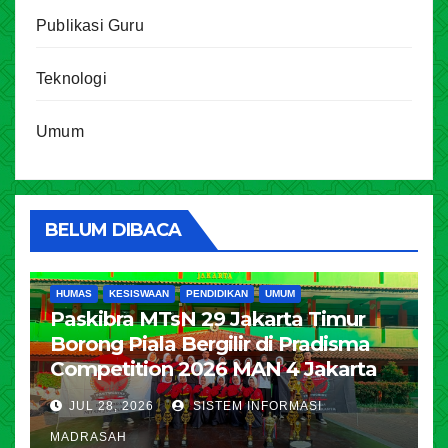
Publikasi Guru
Teknologi
Umum
BELUM DIBACA
HUMAS
KESISWAAN
PENDIDIKAN
UMUM
Paskibra MTsN 29 Jakarta Timur
Borong Piala Bergilir di Pradisma
Competition 2026 MAN 4 Jakarta
JUL 28, 2026
SISTEM INFORMASI
MADRASAH