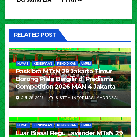
RELATED POST
HUMAS
KESISWAAN
PENDIDIKAN
UMUM
Paskibra MTsN 29 Jakarta Timur
Borong Piala Bergilir di Pradisma
Competition 2026 MAN 4 Jakarta
JUL 28, 2026
SISTEM INFORMASI MADRASAH
HUMAS
KESISWAAN
PENDIDIKAN
UMUM
Luar Biasa! Regu Lavender MTsN 29