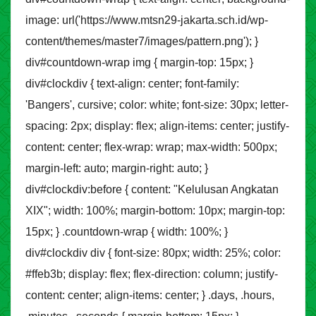
image: url('https://www.mtsn29-jakarta.sch.id/wp-
content/themes/master7/images/pattern.png'); }
div#countdown-wrap img { margin-top: 15px; }
div#clockdiv { text-align: center; font-family:
'Bangers', cursive; color: white; font-size: 30px; letter-
spacing: 2px; display: flex; align-items: center; justify-
content: center; flex-wrap: wrap; max-width: 500px;
margin-left: auto; margin-right: auto; }
div#clockdiv:before { content: "Kelulusan Angkatan
XIX"; width: 100%; margin-bottom: 10px; margin-top:
15px; } .countdown-wrap { width: 100%; }
div#clockdiv div { font-size: 80px; width: 25%; color:
#ffeb3b; display: flex; flex-direction: column; justify-
content: center; align-items: center; } .days, .hours,