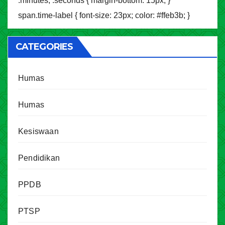
.minutes, .seconds { margin-bottom: 15px; }
span.time-label { font-size: 23px; color: #ffeb3b; }
CATEGORIES
Humas
Humas
Kesiswaan
Pendidikan
PPDB
PTSP