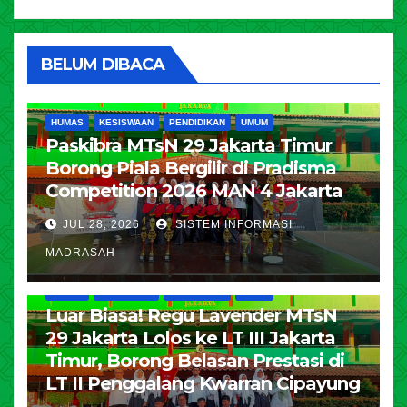
BELUM DIBACA
HUMAS
KESISWAAN
PENDIDIKAN
UMUM
Paskibra MTsN 29 Jakarta Timur
Borong Piala Bergilir di Pradisma
Competition 2026 MAN 4 Jakarta
JUL 28, 2026
SISTEM INFORMASI
MADRASAH
HUMAS
KESISWAAN
PENDIDIKAN
UMUM
Luar Biasa! Regu Lavender MTsN
29 Jakarta Lolos ke LT III Jakarta
Timur, Borong Belasan Prestasi di
LT II Penggalang Kwarran Cipayung