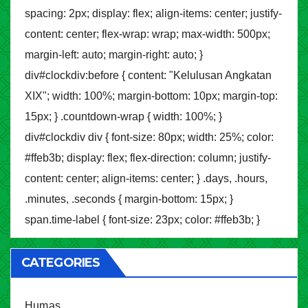
spacing: 2px; display: flex; align-items: center; justify-
content: center; flex-wrap: wrap; max-width: 500px;
margin-left: auto; margin-right: auto; }
div#clockdiv:before { content: "Kelulusan Angkatan
XIX"; width: 100%; margin-bottom: 10px; margin-top:
15px; } .countdown-wrap { width: 100%; }
div#clockdiv div { font-size: 80px; width: 25%; color:
#ffeb3b; display: flex; flex-direction: column; justify-
content: center; align-items: center; } .days, .hours,
.minutes, .seconds { margin-bottom: 15px; }
span.time-label { font-size: 23px; color: #ffeb3b; }
CATEGORIES
Humas