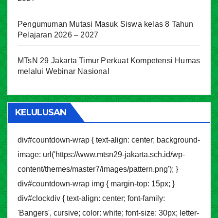
Pengumuman Mutasi Masuk Siswa kelas 8 Tahun
Pelajaran 2026 – 2027
MTsN 29 Jakarta Timur Perkuat Kompetensi Humas
melalui Webinar Nasional
KELULUSAN
div#countdown-wrap { text-align: center; background-
image: url('https://www.mtsn29-jakarta.sch.id/wp-
content/themes/master7/images/pattern.png'); }
div#countdown-wrap img { margin-top: 15px; }
div#clockdiv { text-align: center; font-family:
'Bangers', cursive; color: white; font-size: 30px; letter-