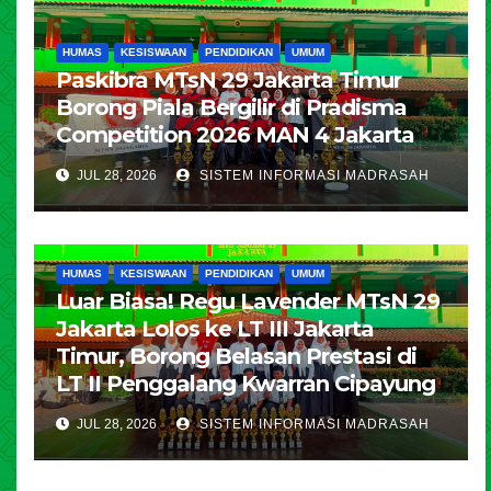
HUMAS
KESISWAAN
PENDIDIKAN
UMUM
Paskibra MTsN 29 Jakarta Timur
Borong Piala Bergilir di Pradisma
Competition 2026 MAN 4 Jakarta
JUL 28, 2026
SISTEM INFORMASI MADRASAH
HUMAS
KESISWAAN
PENDIDIKAN
UMUM
Luar Biasa! Regu Lavender MTsN 29
Jakarta Lolos ke LT III Jakarta
Timur, Borong Belasan Prestasi di
LT II Penggalang Kwarran Cipayung
JUL 28, 2026
SISTEM INFORMASI MADRASAH