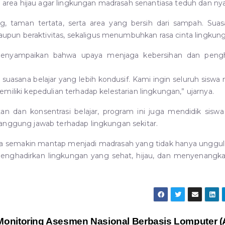
area hijau agar lingkungan madrasah senantiasa teduh dan n
, taman tertata, serta area yang bersih dari sampah. Suas
pun beraktivitas, sekaligus menumbuhkan rasa cinta lingkung
 menyampaikan bahwa upaya menjaga kebersihan dan pengh
suasana belajar yang lebih kondusif. Kami ingin seluruh siswa
miliki kepedulian terhadap kelestarian lingkungan,” ujarnya.
n dan konsentrasi belajar, program ini juga mendidik siswa
tanggung jawab terhadap lingkungan sekitar.
ta semakin mantap menjadi madrasah yang tidak hanya unggu
 menghadirkan lingkungan yang sehat, hijau, dan menyenangk
Monitoring Asesmen Nasional Berbasis Lomputer 