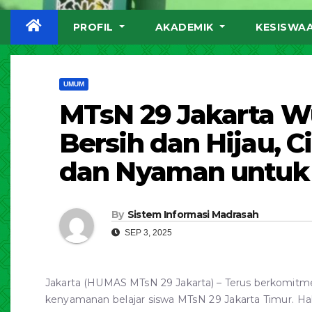
PROFIL
AKADEMIK
KESISWA
UMUM
MTsN 29 Jakarta W
Bersih dan Hijau, 
dan Nyaman untuk
By
Sistem Informasi Madrasah
SEP 3, 2025
Jakarta (HUMAS MTsN 29 Jakarta) – Terus berkomitm
kenyamanan belajar siswa MTsN 29 Jakarta Timur. Hal 