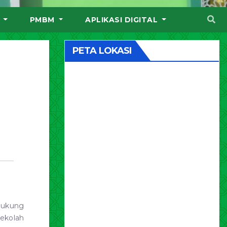
I
PMBM
APLIKASI DIGITAL
PETA LOKASI
ndukung
sekolah