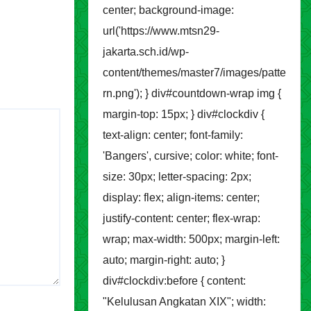
center; background-image:
url('https://www.mtsn29-
jakarta.sch.id/wp-
content/themes/master7/images/patte
rn.png'); } div#countdown-wrap img {
margin-top: 15px; } div#clockdiv {
text-align: center; font-family:
'Bangers', cursive; color: white; font-
size: 30px; letter-spacing: 2px;
display: flex; align-items: center;
justify-content: center; flex-wrap:
wrap; max-width: 500px; margin-left:
auto; margin-right: auto; }
div#clockdiv:before { content:
"Kelulusan Angkatan XIX"; width: