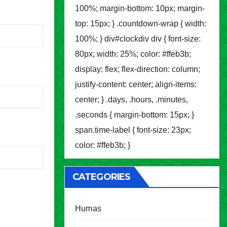
100%; margin-bottom: 10px; margin-
top: 15px; } .countdown-wrap { width:
100%; } div#clockdiv div { font-size:
80px; width: 25%; color: #ffeb3b;
display: flex; flex-direction: column;
justify-content: center; align-items:
center; } .days, .hours, .minutes,
.seconds { margin-bottom: 15px; }
span.time-label { font-size: 23px;
color: #ffeb3b; }
CATEGORIES
Humas