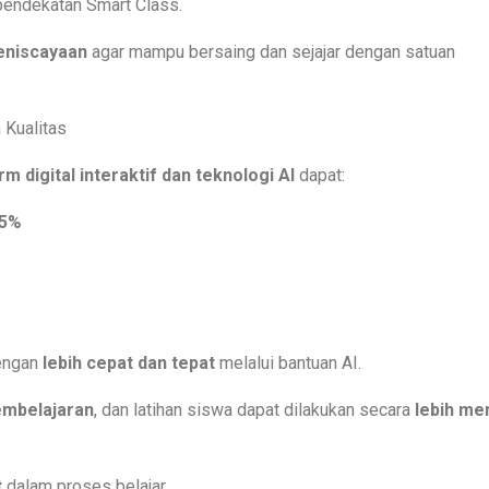
pendekatan Smart Class.
eniscayaan
agar mampu bersaing dan sejajar dengan satuan
 Kualitas
rm digital interaktif dan teknologi AI
dapat:
35%
dengan
lebih cepat dan tepat
melalui bantuan AI.
pembelajaran
, dan latihan siswa dapat dilakukan secara
lebih me
t
dalam proses belajar.