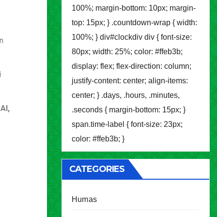
100%; margin-bottom: 10px; margin-
top: 15px; } .countdown-wrap { width:
100%; } div#clockdiv div { font-size:
n
80px; width: 25%; color: #ffeb3b;
display: flex; flex-direction: column;
i
justify-content: center; align-items:
center; } .days, .hours, .minutes,
AI,
.seconds { margin-bottom: 15px; }
span.time-label { font-size: 23px;
color: #ffeb3b; }
CATEGORIES
Humas