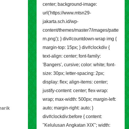
center; background-image:
url('https://www.mtsn29-
jakarta.sch.id/wp-
content/themes/master7/images/patte
rn.png'); } div#countdown-wrap img {
margin-top: 15px; } div#clockdiv {
text-align: center; font-family:
'Bangers', cursive; color: white; font-
size: 30px; letter-spacing: 2px;
display: flex; align-items: center;
justify-content: center; flex-wrap:
wrap; max-width: 500px; margin-left:
narik
auto; margin-right: auto; }
div#clockdiv:before { content:
"Kelulusan Angkatan XIX"; width: