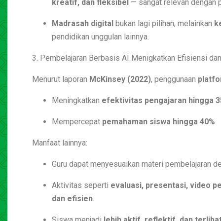
kreatif, dan fleksibel
— sangat relevan dengan 
Madrasah digital
bukan lagi pilihan, melainkan
k
pendidikan unggulan lainnya.
3. Pembelajaran Berbasis AI Menigkatkan Efisiensi dan
Menurut laporan
McKinsey (2022)
, penggunaan
platfo
Meningkatkan
efektivitas pengajaran hingga 
Mempercepat
pemahaman siswa hingga 40%
Manfaat lainnya:
Guru dapat menyesuaikan materi pembelajaran 
Aktivitas seperti
evaluasi, presentasi, video 
dan efisien
.
Siswa menjadi
lebih aktif, reflektif, dan terliba