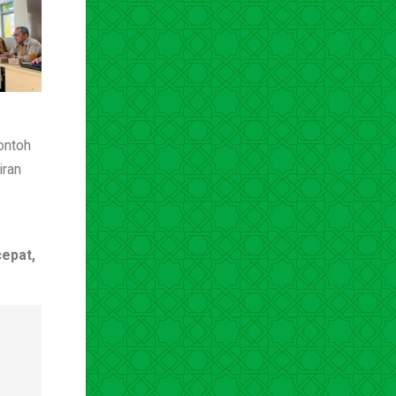
ontoh
iran
cepat,