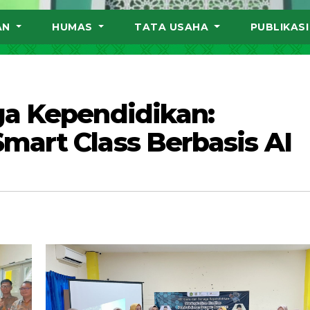
AN
HUMAS
TATA USAHA
PUBLIKAS
ga Kependidikan:
art Class Berbasis AI