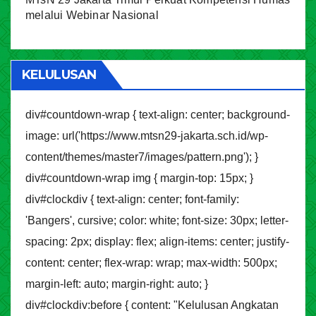
melalui Webinar Nasional
KELULUSAN
div#countdown-wrap { text-align: center; background-
image: url('https://www.mtsn29-jakarta.sch.id/wp-
content/themes/master7/images/pattern.png'); }
div#countdown-wrap img { margin-top: 15px; }
div#clockdiv { text-align: center; font-family:
'Bangers', cursive; color: white; font-size: 30px; letter-
spacing: 2px; display: flex; align-items: center; justify-
content: center; flex-wrap: wrap; max-width: 500px;
margin-left: auto; margin-right: auto; }
div#clockdiv:before { content: "Kelulusan Angkatan