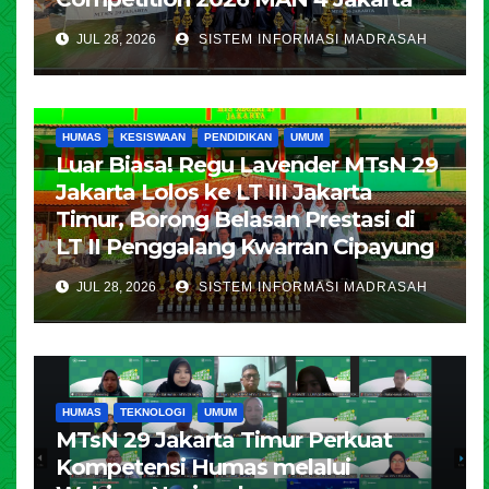
JUL 28, 2026
SISTEM INFORMASI MADRASAH
HUMAS
KESISWAAN
PENDIDIKAN
UMUM
Luar Biasa! Regu Lavender MTsN 29
Jakarta Lolos ke LT III Jakarta
Timur, Borong Belasan Prestasi di
LT II Penggalang Kwarran Cipayung
JUL 28, 2026
SISTEM INFORMASI MADRASAH
HUMAS
TEKNOLOGI
UMUM
MTsN 29 Jakarta Timur Perkuat
Kompetensi Humas melalui