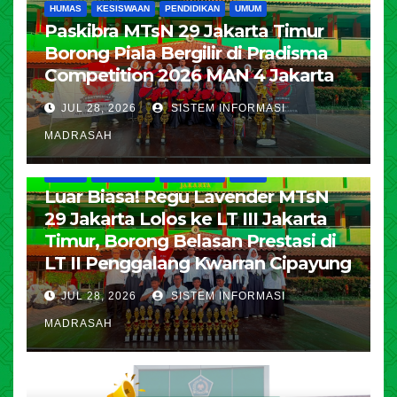
HUMAS
KESISWAAN
PENDIDIKAN
UMUM
Paskibra MTsN 29 Jakarta Timur
Borong Piala Bergilir di Pradisma
Competition 2026 MAN 4 Jakarta
JUL 28, 2026
SISTEM INFORMASI
MADRASAH
HUMAS
KESISWAAN
PENDIDIKAN
UMUM
Luar Biasa! Regu Lavender MTsN
29 Jakarta Lolos ke LT III Jakarta
Timur, Borong Belasan Prestasi di
LT II Penggalang Kwarran Cipayung
JUL 28, 2026
SISTEM INFORMASI
MADRASAH