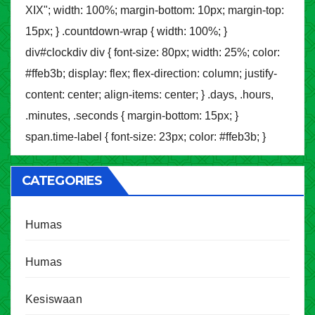
XIX"; width: 100%; margin-bottom: 10px; margin-top:
15px; } .countdown-wrap { width: 100%; }
div#clockdiv div { font-size: 80px; width: 25%; color:
#ffeb3b; display: flex; flex-direction: column; justify-
content: center; align-items: center; } .days, .hours,
.minutes, .seconds { margin-bottom: 15px; }
span.time-label { font-size: 23px; color: #ffeb3b; }
CATEGORIES
Humas
Humas
Kesiswaan