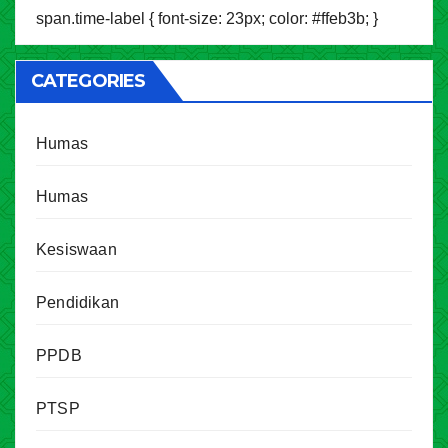
span.time-label { font-size: 23px; color: #ffeb3b; }
CATEGORIES
Humas
Humas
Kesiswaan
Pendidikan
PPDB
PTSP