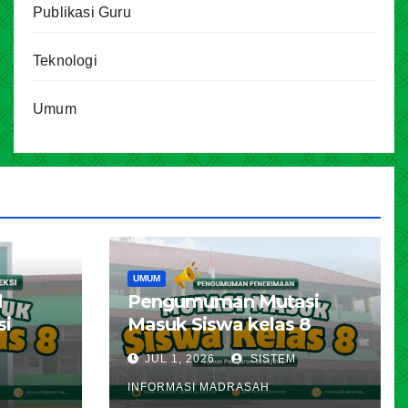
Publikasi Guru
Teknologi
Umum
UMUM
l
Pengumuman Mutasi
si
Masuk Siswa kelas 8
karta
Tahun Pelajaran 2026 –
JUL 1, 2026
SISTEM
ran
2027
INFORMASI MADRASAH