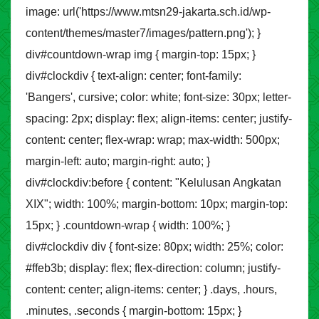
image: url('https://www.mtsn29-jakarta.sch.id/wp-
content/themes/master7/images/pattern.png'); }
div#countdown-wrap img { margin-top: 15px; }
div#clockdiv { text-align: center; font-family:
'Bangers', cursive; color: white; font-size: 30px; letter-
spacing: 2px; display: flex; align-items: center; justify-
content: center; flex-wrap: wrap; max-width: 500px;
margin-left: auto; margin-right: auto; }
div#clockdiv:before { content: "Kelulusan Angkatan
XIX"; width: 100%; margin-bottom: 10px; margin-top:
15px; } .countdown-wrap { width: 100%; }
div#clockdiv div { font-size: 80px; width: 25%; color:
#ffeb3b; display: flex; flex-direction: column; justify-
content: center; align-items: center; } .days, .hours,
.minutes, .seconds { margin-bottom: 15px; }