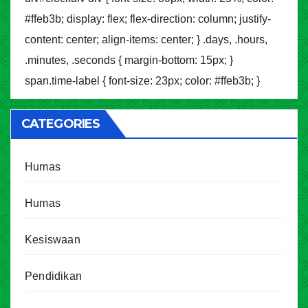
#ffeb3b; display: flex; flex-direction: column; justify-
content: center; align-items: center; } .days, .hours,
.minutes, .seconds { margin-bottom: 15px; }
span.time-label { font-size: 23px; color: #ffeb3b; }
CATEGORIES
Humas
Humas
Kesiswaan
Pendidikan