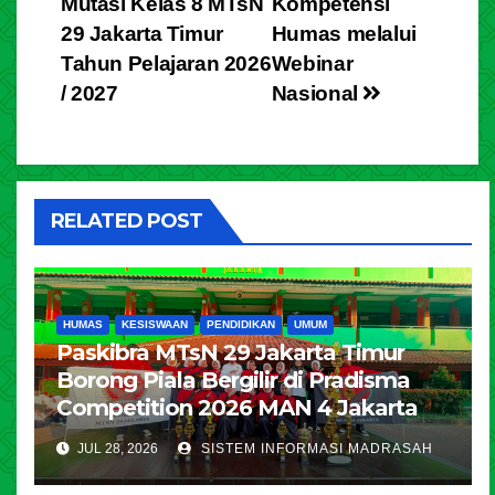
Mutasi Kelas 8 MTsN
Kompetensi
29 Jakarta Timur
Humas melalui
Tahun Pelajaran 2026
Webinar
/ 2027
Nasional
RELATED POST
HUMAS
KESISWAAN
PENDIDIKAN
UMUM
Paskibra MTsN 29 Jakarta Timur
Borong Piala Bergilir di Pradisma
Competition 2026 MAN 4 Jakarta
JUL 28, 2026
SISTEM INFORMASI MADRASAH