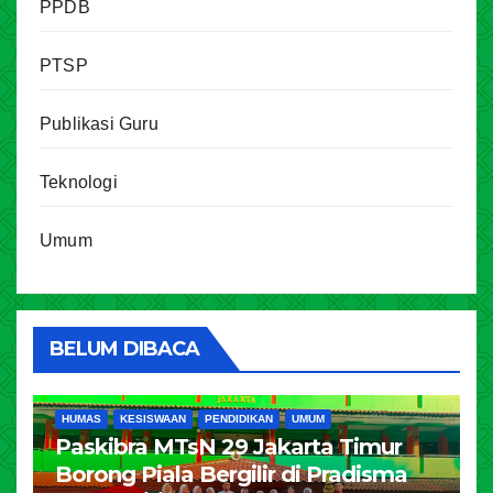
PPDB
PTSP
Publikasi Guru
Teknologi
Umum
BELUM DIBACA
HUMAS
KESISWAAN
PENDIDIKAN
UMUM
Paskibra MTsN 29 Jakarta Timur
Borong Piala Bergilir di Pradisma