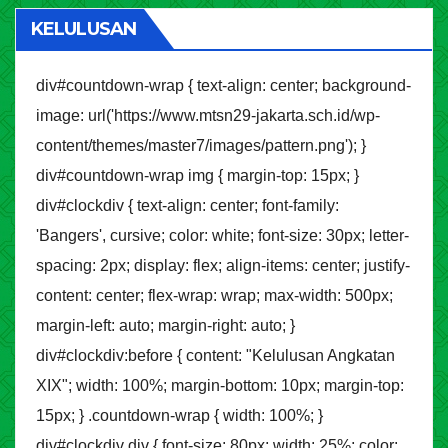
KELULUSAN
div#countdown-wrap { text-align: center; background-
image: url('https://www.mtsn29-jakarta.sch.id/wp-
content/themes/master7/images/pattern.png'); }
div#countdown-wrap img { margin-top: 15px; }
div#clockdiv { text-align: center; font-family:
'Bangers', cursive; color: white; font-size: 30px; letter-
spacing: 2px; display: flex; align-items: center; justify-
content: center; flex-wrap: wrap; max-width: 500px;
margin-left: auto; margin-right: auto; }
div#clockdiv:before { content: "Kelulusan Angkatan
XIX"; width: 100%; margin-bottom: 10px; margin-top:
15px; } .countdown-wrap { width: 100%; }
div#clockdiv div { font-size: 80px; width: 25%; color: