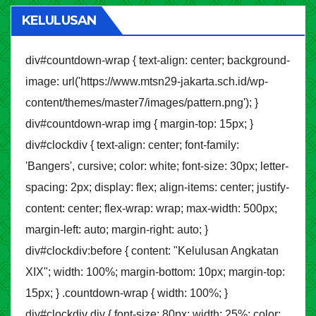
KELULUSAN
div#countdown-wrap { text-align: center; background-
image: url('https://www.mtsn29-jakarta.sch.id/wp-
content/themes/master7/images/pattern.png'); }
div#countdown-wrap img { margin-top: 15px; }
div#clockdiv { text-align: center; font-family:
'Bangers', cursive; color: white; font-size: 30px; letter-
spacing: 2px; display: flex; align-items: center; justify-
content: center; flex-wrap: wrap; max-width: 500px;
margin-left: auto; margin-right: auto; }
div#clockdiv:before { content: "Kelulusan Angkatan
XIX"; width: 100%; margin-bottom: 10px; margin-top:
15px; } .countdown-wrap { width: 100%; }
div#clockdiv div { font-size: 80px; width: 25%; color: