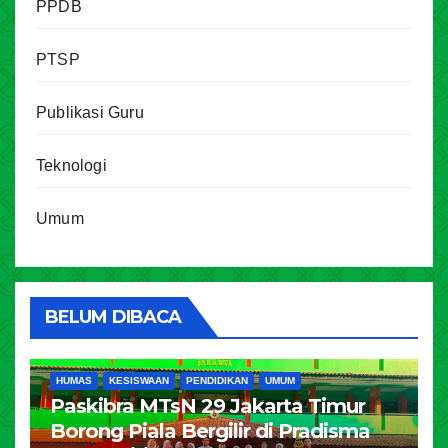
PPDB
PTSP
Publikasi Guru
Teknologi
Umum
BELUM DIBACA
HUMAS
KESISWAAN
PENDIDIKAN
UMUM
Paskibra MTsN 29 Jakarta Timur
Borong Piala Bergilir di Pradisma