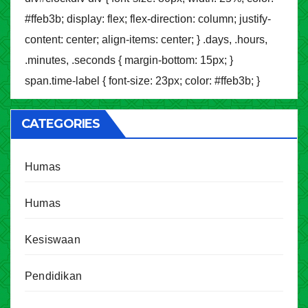
#ffeb3b; display: flex; flex-direction: column; justify-
content: center; align-items: center; } .days, .hours,
.minutes, .seconds { margin-bottom: 15px; }
span.time-label { font-size: 23px; color: #ffeb3b; }
CATEGORIES
Humas
Humas
Kesiswaan
Pendidikan