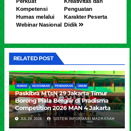
Perkuat
Kreativitas dan
Kompetensi
Penguatan
Humas melalui
Karakter Peserta
Webinar Nasional
Didik
RELATED POST
HUMAS
KESISWAAN
PENDIDIKAN
UMUM
Paskibra MTsN 29 Jakarta Timur
Borong Piala Bergilir di Pradisma
Competition 2026 MAN 4 Jakarta
JUL 28, 2026
SISTEM INFORMASI MADRASAH