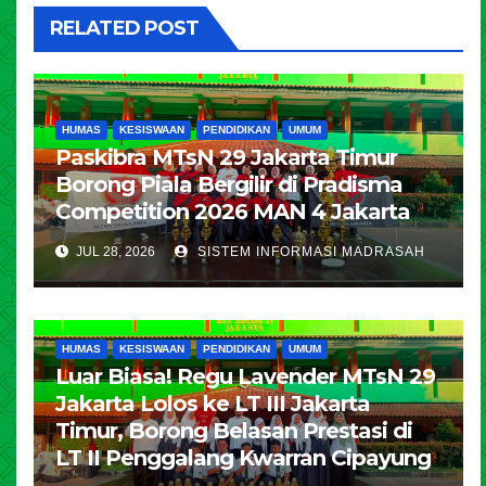
RELATED POST
HUMAS
KESISWAAN
PENDIDIKAN
UMUM
Paskibra MTsN 29 Jakarta Timur
Borong Piala Bergilir di Pradisma
Competition 2026 MAN 4 Jakarta
JUL 28, 2026
SISTEM INFORMASI MADRASAH
HUMAS
KESISWAAN
PENDIDIKAN
UMUM
Luar Biasa! Regu Lavender MTsN 29
Jakarta Lolos ke LT III Jakarta
Timur, Borong Belasan Prestasi di
LT II Penggalang Kwarran Cipayung