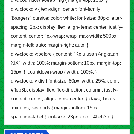
div#countdown-wrap img { margin-top: 15px; }
div#clockdiv { text-align: center; font-family:
'Bangers', cursive; color: white; font-size: 30px; letter-
spacing: 2px; display: flex; align-items: center; justify-
content: center; flex-wrap: wrap; max-width: 500px;
margin-left: auto; margin-right: auto; }
div#clockdiv:before { content: "Kelulusan Angkatan
XIX"; width: 100%; margin-bottom: 10px; margin-top:
15px; } .countdown-wrap { width: 100%; }
div#clockdiv div { font-size: 80px; width: 25%; color:
#ffeb3b; display: flex; flex-direction: column; justify-
content: center; align-items: center; } .days, .hours,
.minutes, .seconds { margin-bottom: 15px; }
span.time-label { font-size: 23px; color: #ffeb3b; }