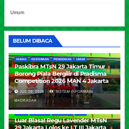
Umum
BELUM DIBACA
HUMAS
KESISWAAN
PENDIDIKAN
UMUM
Paskibra MTsN 29 Jakarta Timur
Borong Piala Bergilir di Pradisma
Competition 2026 MAN 4 Jakarta
JUL 28, 2026
SISTEM INFORMASI
MADRASAH
HUMAS
KESISWAAN
PENDIDIKAN
UMUM
Luar Biasa! Regu Lavender MTsN
29 Jakarta Lolos ke LT III Jakarta