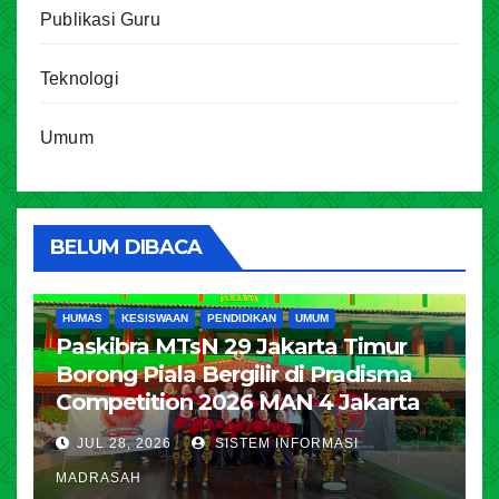
Publikasi Guru
Teknologi
Umum
BELUM DIBACA
HUMAS
KESISWAAN
PENDIDIKAN
UMUM
Paskibra MTsN 29 Jakarta Timur
Borong Piala Bergilir di Pradisma
Competition 2026 MAN 4 Jakarta
JUL 28, 2026
SISTEM INFORMASI
MADRASAH