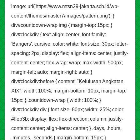
image: url('https://www.mtsn29-jakarta.sch.id/wp-
content/themes/master7/images/pattern.png'); }
div#countdown-wrap img { margin-top: 15px; }
div#clockdiv { text-align: center; font-family:
'Bangers', cursive; color: white; font-size: 30px; letter-
spacing: 2px; display: flex; align-items: center; justify-
content: center; flex-wrap: wrap; max-width: 500px;
margin-left: auto; margin-right: auto; }
div#clockdiv:before { content: "Kelulusan Angkatan
XIX"; width: 100%; margin-bottom: 10px; margin-top:
15px; } .countdown-wrap { width: 100%; }
div#clockdiv div { font-size: 80px; width: 25%; color:
#ffeb3b; display: flex; flex-direction: column; justify-
content: center; align-items: center; } .days, .hours,
.minutes, .seconds { margin-bottom: 15px; }