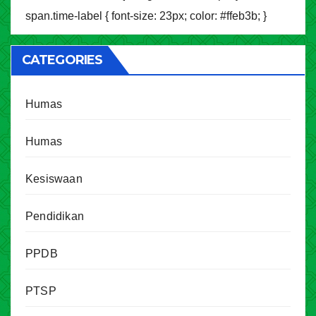
span.time-label { font-size: 23px; color: #ffeb3b; }
CATEGORIES
Humas
Humas
Kesiswaan
Pendidikan
PPDB
PTSP