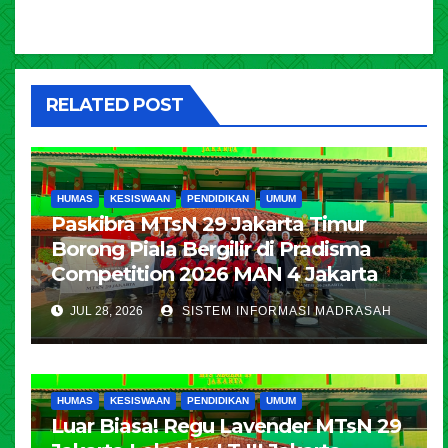
RELATED POST
HUMAS
KESISWAAN
PENDIDIKAN
UMUM
Paskibra MTsN 29 Jakarta Timur
Borong Piala Bergilir di Pradisma
Competition 2026 MAN 4 Jakarta
JUL 28, 2026
SISTEM INFORMASI MADRASAH
HUMAS
KESISWAAN
PENDIDIKAN
UMUM
Luar Biasa! Regu Lavender MTsN 29