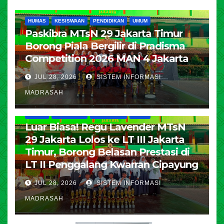
HUMAS
KESISWAAN
PENDIDIKAN
UMUM
Paskibra MTsN 29 Jakarta Timur
Borong Piala Bergilir di Pradisma
Competition 2026 MAN 4 Jakarta
JUL 28, 2026
SISTEM INFORMASI
MADRASAH
HUMAS
KESISWAAN
PENDIDIKAN
UMUM
Luar Biasa! Regu Lavender MTsN
29 Jakarta Lolos ke LT III Jakarta
Timur, Borong Belasan Prestasi di
LT II Penggalang Kwarran Cipayung
JUL 28, 2026
SISTEM INFORMASI
MADRASAH