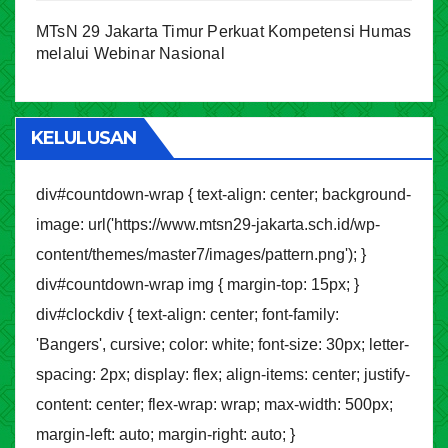
MTsN 29 Jakarta Timur Perkuat Kompetensi Humas
melalui Webinar Nasional
KELULUSAN
div#countdown-wrap { text-align: center; background-
image: url('https://www.mtsn29-jakarta.sch.id/wp-
content/themes/master7/images/pattern.png'); }
div#countdown-wrap img { margin-top: 15px; }
div#clockdiv { text-align: center; font-family:
'Bangers', cursive; color: white; font-size: 30px; letter-
spacing: 2px; display: flex; align-items: center; justify-
content: center; flex-wrap: wrap; max-width: 500px;
margin-left: auto; margin-right: auto; }