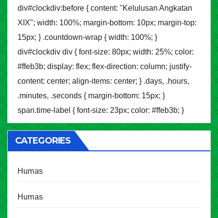
div#clockdiv:before { content: "Kelulusan Angkatan
XIX"; width: 100%; margin-bottom: 10px; margin-top:
15px; } .countdown-wrap { width: 100%; }
div#clockdiv div { font-size: 80px; width: 25%; color:
#ffeb3b; display: flex; flex-direction: column; justify-
content: center; align-items: center; } .days, .hours,
.minutes, .seconds { margin-bottom: 15px; }
span.time-label { font-size: 23px; color: #ffeb3b; }
CATEGORIES
Humas
Humas