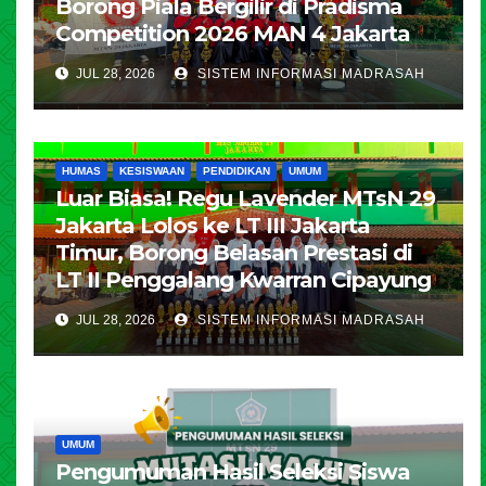
Borong Piala Bergilir di Pradisma
Competition 2026 MAN 4 Jakarta
JUL 28, 2026
SISTEM INFORMASI MADRASAH
HUMAS
KESISWAAN
PENDIDIKAN
UMUM
Luar Biasa! Regu Lavender MTsN 29
Jakarta Lolos ke LT III Jakarta
Timur, Borong Belasan Prestasi di
LT II Penggalang Kwarran Cipayung
JUL 28, 2026
SISTEM INFORMASI MADRASAH
UMUM
Pengumuman Hasil Seleksi Siswa