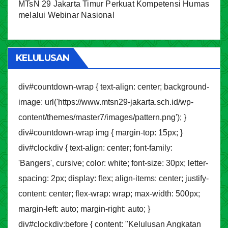
MTsN 29 Jakarta Timur Perkuat Kompetensi Humas
melalui Webinar Nasional
KELULUSAN
div#countdown-wrap { text-align: center; background-
image: url('https://www.mtsn29-jakarta.sch.id/wp-
content/themes/master7/images/pattern.png'); }
div#countdown-wrap img { margin-top: 15px; }
div#clockdiv { text-align: center; font-family:
'Bangers', cursive; color: white; font-size: 30px; letter-
spacing: 2px; display: flex; align-items: center; justify-
content: center; flex-wrap: wrap; max-width: 500px;
margin-left: auto; margin-right: auto; }
div#clockdiv:before { content: "Kelulusan Angkatan