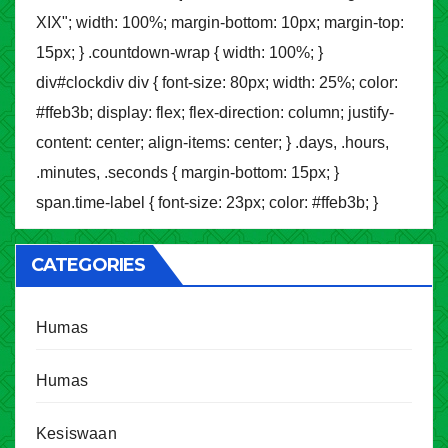
XIX"; width: 100%; margin-bottom: 10px; margin-top:
15px; } .countdown-wrap { width: 100%; }
div#clockdiv div { font-size: 80px; width: 25%; color:
#ffeb3b; display: flex; flex-direction: column; justify-
content: center; align-items: center; } .days, .hours,
.minutes, .seconds { margin-bottom: 15px; }
span.time-label { font-size: 23px; color: #ffeb3b; }
CATEGORIES
Humas
Humas
Kesiswaan