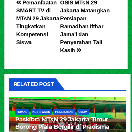
Pemanfaatan
OSIS MTsN 29
SMART TV di
Jakarta Matangkan
MTsN 29 Jakarta
Persiapan
Tingkatkan
Ramadhan Ifthar
Kompetensi
Jama’i dan
Siswa
Penyerahan Tali
Kasih
RELATED POST
HUMAS
KESISWAAN
PENDIDIKAN
UMUM
Paskibra MTsN 29 Jakarta Timur
Borong Piala Bergilir di Pradisma