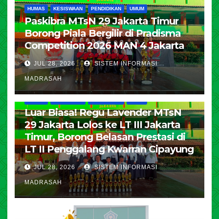
HUMAS
KESISWAAN
PENDIDIKAN
UMUM
Paskibra MTsN 29 Jakarta Timur
Borong Piala Bergilir di Pradisma
Competition 2026 MAN 4 Jakarta
JUL 28, 2026
SISTEM INFORMASI
MADRASAH
HUMAS
KESISWAAN
PENDIDIKAN
UMUM
Luar Biasa! Regu Lavender MTsN
29 Jakarta Lolos ke LT III Jakarta
Timur, Borong Belasan Prestasi di
LT II Penggalang Kwarran Cipayung
JUL 28, 2026
SISTEM INFORMASI
MADRASAH