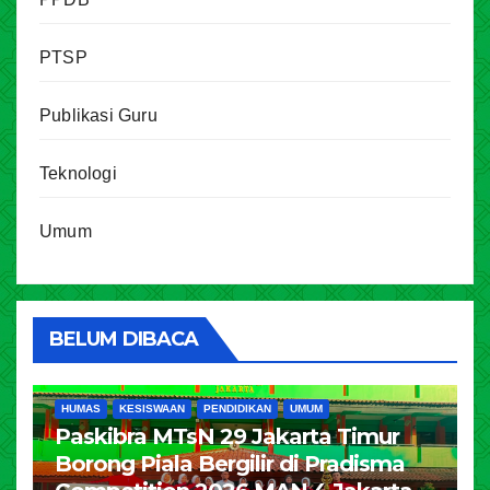
PTSP
Publikasi Guru
Teknologi
Umum
BELUM DIBACA
HUMAS
KESISWAAN
PENDIDIKAN
UMUM
Paskibra MTsN 29 Jakarta Timur
Borong Piala Bergilir di Pradisma