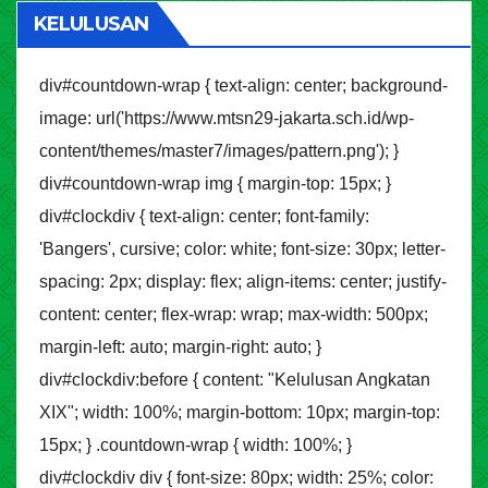
KELULUSAN
div#countdown-wrap { text-align: center; background-
image: url('https://www.mtsn29-jakarta.sch.id/wp-
content/themes/master7/images/pattern.png'); }
div#countdown-wrap img { margin-top: 15px; }
div#clockdiv { text-align: center; font-family:
'Bangers', cursive; color: white; font-size: 30px; letter-
spacing: 2px; display: flex; align-items: center; justify-
content: center; flex-wrap: wrap; max-width: 500px;
margin-left: auto; margin-right: auto; }
div#clockdiv:before { content: "Kelulusan Angkatan
XIX"; width: 100%; margin-bottom: 10px; margin-top:
15px; } .countdown-wrap { width: 100%; }
div#clockdiv div { font-size: 80px; width: 25%; color: