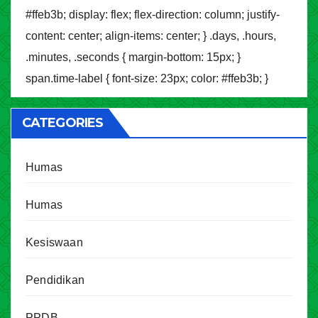
#ffeb3b; display: flex; flex-direction: column; justify-
content: center; align-items: center; } .days, .hours,
.minutes, .seconds { margin-bottom: 15px; }
span.time-label { font-size: 23px; color: #ffeb3b; }
CATEGORIES
Humas
Humas
Kesiswaan
Pendidikan
PPDB