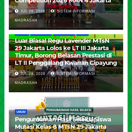
Competition 2026 MAN 4 Jakarta
JUL 28, 2026
SISTEM INFORMASI
MADRASAH
HUMAS
KESISWAAN
PENDIDIKAN
UMUM
Luar Biasa! Regu Lavender MTsN
29 Jakarta Lolos ke LT III Jakarta
Timur, Borong Belasan Prestasi di
LT II Penggalang Kwarran Cipayung
JUL 28, 2026
SISTEM INFORMASI
MADRASAH
UMUM
Pengumuman Hasil Seleksi Siswa
Mutasi Kelas 8 MTsN 29 Jakarta