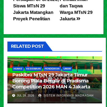
Siswa MTsN 29
dan Taqwa
Jakarta Matangkan
Warga MTsN 29
Proyek Penelitian
Jakarta
RELATED POST
HUMAS
KESISWAAN
PENDIDIKAN
UMUM
Paskibra MTsN 29 Jakarta Timur
Borong Piala Bergilir di Pradisma
Competition 2026 MAN 4 Jakarta
JUL 28, 2026
SISTEM INFORMASI MADRASAH