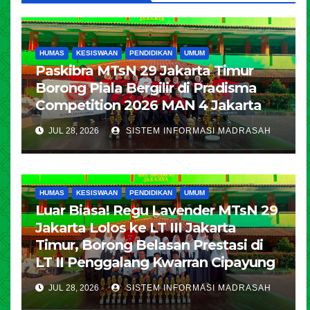
HUMAS
KESISWAAN
PENDIDIKAN
UMUM
Paskibra MTsN 29 Jakarta Timur
Borong Piala Bergilir di Pradisma
Competition 2026 MAN 4 Jakarta
JUL 28, 2026
SISTEM INFORMASI MADRASAH
HUMAS
KESISWAAN
PENDIDIKAN
UMUM
Luar Biasa! Regu Lavender MTsN 29
Jakarta Lolos ke LT III Jakarta
Timur, Borong Belasan Prestasi di
LT II Penggalang Kwarran Cipayung
JUL 28, 2026
SISTEM INFORMASI MADRASAH