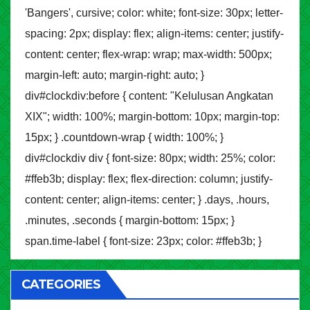
'Bangers', cursive; color: white; font-size: 30px; letter-
spacing: 2px; display: flex; align-items: center; justify-
content: center; flex-wrap: wrap; max-width: 500px;
margin-left: auto; margin-right: auto; }
div#clockdiv:before { content: "Kelulusan Angkatan
XIX"; width: 100%; margin-bottom: 10px; margin-top:
15px; } .countdown-wrap { width: 100%; }
div#clockdiv div { font-size: 80px; width: 25%; color:
#ffeb3b; display: flex; flex-direction: column; justify-
content: center; align-items: center; } .days, .hours,
.minutes, .seconds { margin-bottom: 15px; }
span.time-label { font-size: 23px; color: #ffeb3b; }
CATEGORIES