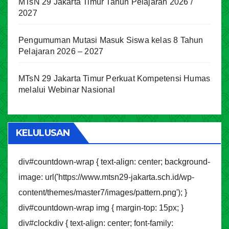
MTsN 29 Jakarta Timur Tahun Pelajaran 2026 /
2027
Pengumuman Mutasi Masuk Siswa kelas 8 Tahun
Pelajaran 2026 – 2027
MTsN 29 Jakarta Timur Perkuat Kompetensi Humas
melalui Webinar Nasional
KELULUSAN
div#countdown-wrap { text-align: center; background-
image: url('https://www.mtsn29-jakarta.sch.id/wp-
content/themes/master7/images/pattern.png'); }
div#countdown-wrap img { margin-top: 15px; }
div#clockdiv { text-align: center; font-family: