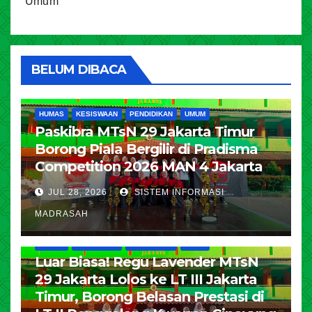
Umum
BELUM DIBACA
HUMAS
KESISWAAN
PENDIDIKAN
UMUM
Paskibra MTsN 29 Jakarta Timur
Borong Piala Bergilir di Pradisma
Competition 2026 MAN 4 Jakarta
JUL 28, 2026
SISTEM INFORMASI
MADRASAH
HUMAS
KESISWAAN
PENDIDIKAN
UMUM
Luar Biasa! Regu Lavender MTsN
29 Jakarta Lolos ke LT III Jakarta
Timur, Borong Belasan Prestasi di