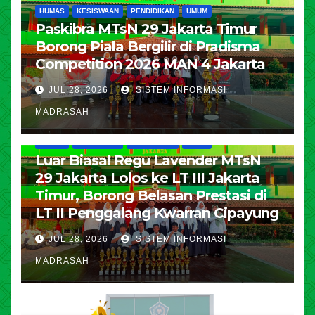
HUMAS
KESISWAAN
PENDIDIKAN
UMUM
Paskibra MTsN 29 Jakarta Timur
Borong Piala Bergilir di Pradisma
Competition 2026 MAN 4 Jakarta
JUL 28, 2026
SISTEM INFORMASI
MADRASAH
HUMAS
KESISWAAN
PENDIDIKAN
UMUM
Luar Biasa! Regu Lavender MTsN
29 Jakarta Lolos ke LT III Jakarta
Timur, Borong Belasan Prestasi di
LT II Penggalang Kwarran Cipayung
JUL 28, 2026
SISTEM INFORMASI
MADRASAH