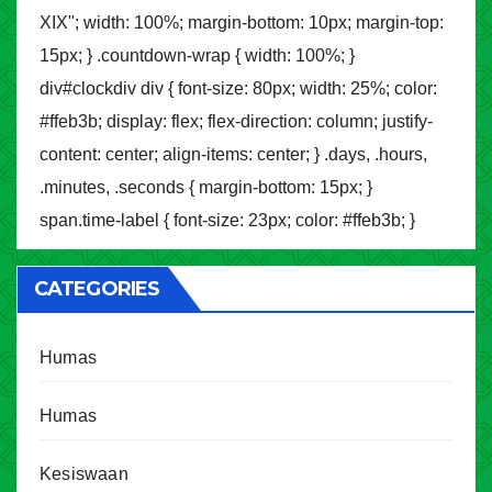
XIX"; width: 100%; margin-bottom: 10px; margin-top:
15px; } .countdown-wrap { width: 100%; }
div#clockdiv div { font-size: 80px; width: 25%; color:
#ffeb3b; display: flex; flex-direction: column; justify-
content: center; align-items: center; } .days, .hours,
.minutes, .seconds { margin-bottom: 15px; }
span.time-label { font-size: 23px; color: #ffeb3b; }
CATEGORIES
Humas
Humas
Kesiswaan