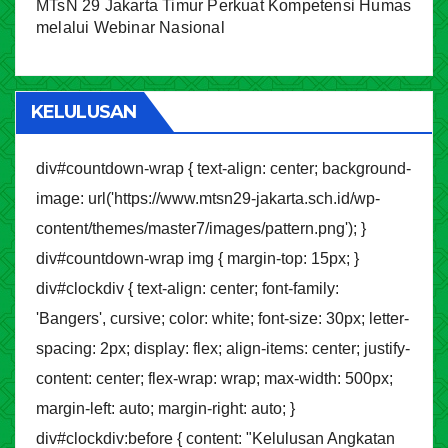
MTsN 29 Jakarta Timur Perkuat Kompetensi Humas
melalui Webinar Nasional
KELULUSAN
div#countdown-wrap { text-align: center; background-
image: url('https://www.mtsn29-jakarta.sch.id/wp-
content/themes/master7/images/pattern.png'); }
div#countdown-wrap img { margin-top: 15px; }
div#clockdiv { text-align: center; font-family:
'Bangers', cursive; color: white; font-size: 30px; letter-
spacing: 2px; display: flex; align-items: center; justify-
content: center; flex-wrap: wrap; max-width: 500px;
margin-left: auto; margin-right: auto; }
div#clockdiv:before { content: "Kelulusan Angkatan