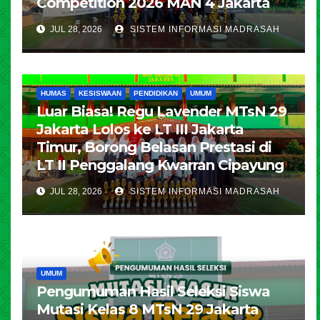
Competition 2026 MAN 4 Jakarta
JUL 28, 2026
SISTEM INFORMASI MADRASAH
HUMAS
KESISWAAN
PENDIDIKAN
UMUM
Luar Biasa! Regu Lavender MTsN 29
Jakarta Lolos ke LT III Jakarta
Timur, Borong Belasan Prestasi di
LT II Penggalang Kwarran Cipayung
JUL 28, 2026
SISTEM INFORMASI MADRASAH
UMUM
Pengumuman Hasil Seleksi Siswa
Mutasi Kelas 8 MTsN 29 Jakarta