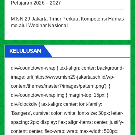
Pelajaran 2026 – 2027
MTsN 29 Jakarta Timur Perkuat Kompetensi Humas
melalui Webinar Nasional
KELULUSAN
div#countdown-wrap { text-align: center; background-
image: url('https://www.mtsn29-jakarta.sch.id/wp-
content/themes/master7/images/pattern.png'); }
div#countdown-wrap img { margin-top: 15px; }
div#clockdiv { text-align: center; font-family:
'Bangers', cursive; color: white; font-size: 30px; letter-
spacing: 2px; display: flex; align-items: center; justify-
content: center; flex-wrap: wrap; max-width: 500px;