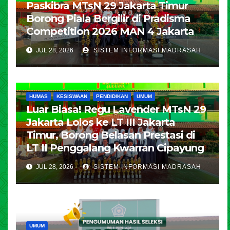
Paskibra MTsN 29 Jakarta Timur
Borong Piala Bergilir di Pradisma
Competition 2026 MAN 4 Jakarta
JUL 28, 2026
SISTEM INFORMASI MADRASAH
HUMAS
KESISWAAN
PENDIDIKAN
UMUM
Luar Biasa! Regu Lavender MTsN 29
Jakarta Lolos ke LT III Jakarta
Timur, Borong Belasan Prestasi di
LT II Penggalang Kwarran Cipayung
JUL 28, 2026
SISTEM INFORMASI MADRASAH
UMUM