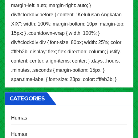
margin-left: auto; margin-right: auto; }
div#clockdiv:before { content: "Kelulusan Angkatan
XIX"; width: 100%; margin-bottom: 10px; margin-top:
15px; } .countdown-wrap { width: 100%; }
div#clockdiv div { font-size: 80px; width: 25%; color:
#ffeb3b; display: flex; flex-direction: column; justify-
content: center; align-items: center; } .days, .hours,
.minutes, .seconds { margin-bottom: 15px; }
span.time-label { font-size: 23px; color: #ffeb3b; }
CATEGORIES
Humas
Humas