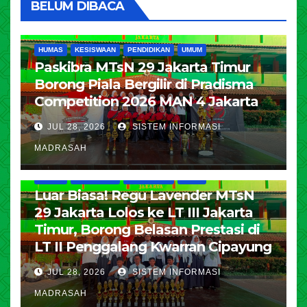
BELUM DIBACA
HUMAS
KESISWAAN
PENDIDIKAN
UMUM
Paskibra MTsN 29 Jakarta Timur
Borong Piala Bergilir di Pradisma
Competition 2026 MAN 4 Jakarta
JUL 28, 2026
SISTEM INFORMASI
MADRASAH
HUMAS
KESISWAAN
PENDIDIKAN
UMUM
Luar Biasa! Regu Lavender MTsN
29 Jakarta Lolos ke LT III Jakarta
Timur, Borong Belasan Prestasi di
LT II Penggalang Kwarran Cipayung
JUL 28, 2026
SISTEM INFORMASI
MADRASAH