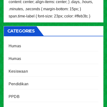
content: center; align-items: center; } .days, .hours,
.minutes, .seconds { margin-bottom: 15px; }
span.time-label { font-size: 23px; color: #ffeb3b; }
CATEGORIES
Humas
Humas
Kesiswaan
Pendidikan
PPDB