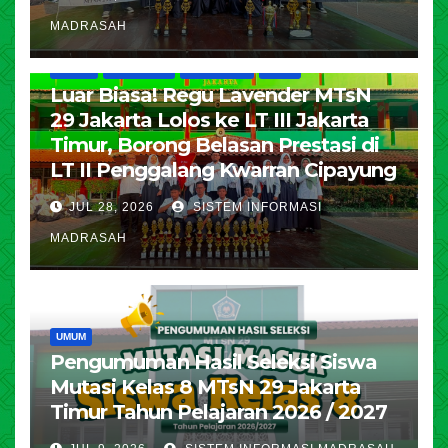
MADRASAH
HUMAS
KESISWAAN
PENDIDIKAN
UMUM
Luar Biasa! Regu Lavender MTsN
29 Jakarta Lolos ke LT III Jakarta
Timur, Borong Belasan Prestasi di
LT II Penggalang Kwarran Cipayung
JUL 28, 2026
SISTEM INFORMASI
MADRASAH
UMUM
Pengumuman Hasil Seleksi Siswa
Mutasi Kelas 8 MTsN 29 Jakarta
Timur Tahun Pelajaran 2026 / 2027