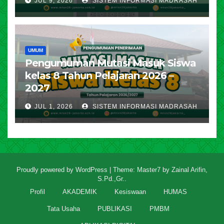
JUL 9, 2026
SISTEM INFORMASI MADRASAH
UMUM
Pengumuman Mutasi Masuk Siswa
kelas 8 Tahun Pelajaran 2026 –
2027
JUL 1, 2026
SISTEM INFORMASI MADRASAH
Proudly powered by WordPress
|
Theme: Master7 by
Zainal Arifin,
S.Pd.,Gr.
.
Profil
AKADEMIK
Kesiswaan
HUMAS
Tata Usaha
PUBLIKASI
PMBM