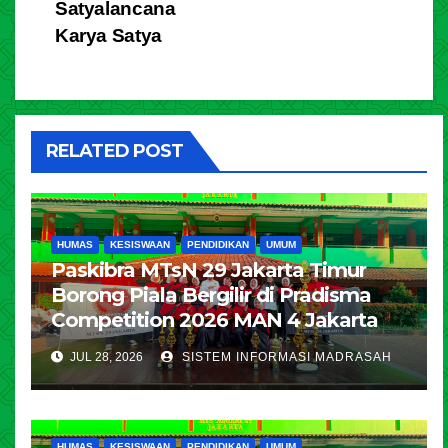
Satyalancana
Karya Satya
RELATED POST
HUMAS
KESISWAAN
PENDIDIKAN
UMUM
Paskibra MTsN 29 Jakarta Timur
Borong Piala Bergilir di Pradisma
Competition 2026 MAN 4 Jakarta
JUL 28, 2026
SISTEM INFORMASI MADRASAH
HUMAS
KESISWAAN
PENDIDIKAN
UMUM