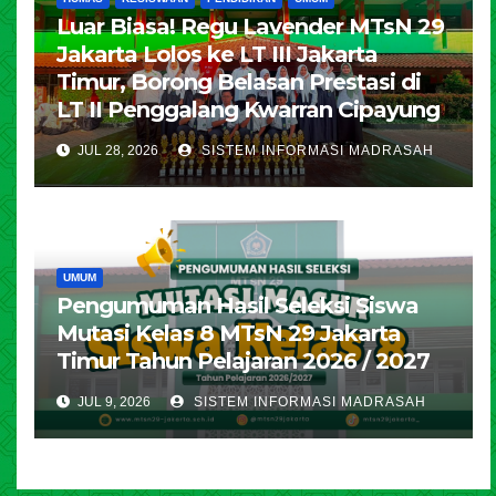
Luar Biasa! Regu Lavender MTsN 29
Jakarta Lolos ke LT III Jakarta
Timur, Borong Belasan Prestasi di
LT II Penggalang Kwarran Cipayung
JUL 28, 2026
SISTEM INFORMASI MADRASAH
UMUM
Pengumuman Hasil Seleksi Siswa
Mutasi Kelas 8 MTsN 29 Jakarta
Timur Tahun Pelajaran 2026 / 2027
JUL 9, 2026
SISTEM INFORMASI MADRASAH