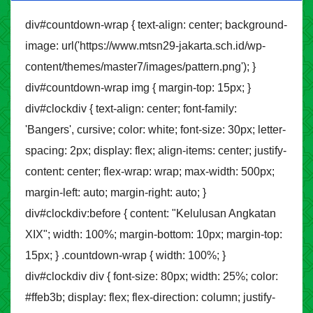
div#countdown-wrap { text-align: center; background-
image: url('https://www.mtsn29-jakarta.sch.id/wp-
content/themes/master7/images/pattern.png'); }
div#countdown-wrap img { margin-top: 15px; }
div#clockdiv { text-align: center; font-family:
'Bangers', cursive; color: white; font-size: 30px; letter-
spacing: 2px; display: flex; align-items: center; justify-
content: center; flex-wrap: wrap; max-width: 500px;
margin-left: auto; margin-right: auto; }
div#clockdiv:before { content: "Kelulusan Angkatan
XIX"; width: 100%; margin-bottom: 10px; margin-top:
15px; } .countdown-wrap { width: 100%; }
div#clockdiv div { font-size: 80px; width: 25%; color:
#ffeb3b; display: flex; flex-direction: column; justify-