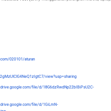
i.com/020101/aturan
zF42gMzUlClG4NeQ1zIgtC7/view?usp=sharing
//drive.google.com/file/d/18G6dzRwdNp22bIBiPsU2C-
//drive.google.com/file/d/1GiLmN-