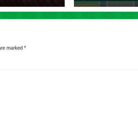
lang Kwarran
ung
 are marked
*