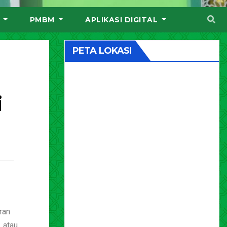
I
PMBM
APLIKASI DIGITAL
PETA LOKASI
i
ran
 atau