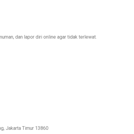
muman
, dan
lapor diri online
agar tidak terlewat.
g, Jakarta Timur 13860