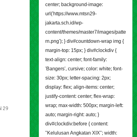
center; background-image:
url('https://www.mtsn29-
jakarta.sch.id/wp-
content/themes/master7/images/patte
rn.png'); } div#countdown-wrap img {
margin-top: 15px; } div#clockdiv {
text-align: center; font-family:
'Bangers', cursive; color: white; font-
size: 30px; letter-spacing: 2px;
display: flex; align-items: center;
justify-content: center; flex-wrap:
wrap; max-width: 500px; margin-left:
N 29
auto; margin-right: auto; }
div#clockdiv:before { content:
"Kelulusan Angkatan XIX"; width: