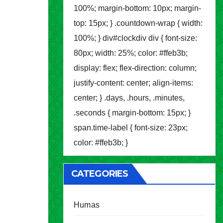
100%; margin-bottom: 10px; margin-
top: 15px; } .countdown-wrap { width:
100%; } div#clockdiv div { font-size:
80px; width: 25%; color: #ffeb3b;
display: flex; flex-direction: column;
justify-content: center; align-items:
center; } .days, .hours, .minutes,
.seconds { margin-bottom: 15px; }
span.time-label { font-size: 23px;
color: #ffeb3b; }
CATEGORIES
Humas