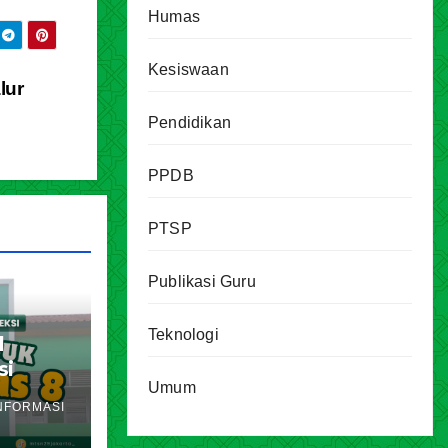
Humas
Kesiswaan
lur
Pendidikan
PPDB
PTSP
Publikasi Guru
Teknologi
l
si
Umum
akarta
NFORMASI
ran