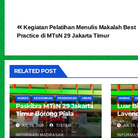
Kegiatan Pelatihan Menulis Makalah Best
Practice di MTsN 29 Jakarta Timur
RELATED POST
HUMAS
KESISWAAN
PENDIDIKAN
UMUM
HUMAS
K
Paskibra MTsN 29 Jakarta
Luar B
Timur Borong Piala
Lavend
Bergilir di Pradisma
Jakarta
JUL 28, 2026
SISTEM
JUL 28, 
Competition 2026 MAN 4
Jakart
INFORMASI MADRASAH
INFORMA
Jakarta
Belasan