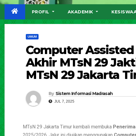
PROFIL
AKADEMIK
KESISWA
UMUM
Computer Assisted
Akhir MTsN 29 Jakt
MTsN 29 Jakarta T
By
Sistem Informasi Madrasah
JUL 7, 2025
MTsN 29 Jakarta Timur kembali membuka
Penerimaa
2025/2026. Jalur ini diujikan menggunakan
Computer