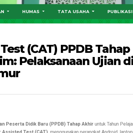
AN
HUMAS
TATA USAHA
PUBLIKAS
 Test (CAT) PPDB Tahap
im: Pelaksanaan Ujian d
imur
n Peserta Didik Baru (PPDB) Tahap Akhir
untuk Tahun Pelaja
 Assisted Test (CAT)
menggunakan perangkat Android, laptop,